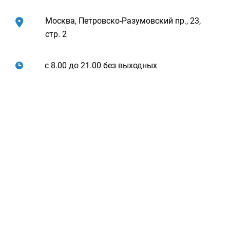
будет осматривать уплотнитель дверцы,
функциональность насоса и других деталей. Если не
Москва, Петровско-Разумовский пр., 23,
нагревается вода, то обследованию подлежит
стр. 2
нагревательный элемент и термодатчики.
Если устройство работает с нарушениями, но все
с 8.00 до 21.00 без выходных
системы в порядке, возможны проблемы с модулем
управления. Тогда обязательно обратитесь в сервис.
Попытка своими руками починить блок управления
может привести к большим проблемам.
Плюсы техники Delonghi
Посудомоечные машины Delonghi – это
инновационные агрегаты с множеством практичных
функций. Они отличаются отличным качеством сборки.
Среди моделей этого бренда есть и демократичные
варианты и дорогие агрегаты.
Инженеры нашего сервиса давно работают с техникой