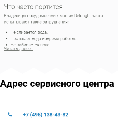
Что часто портится
Владельцы посудомоечных машин Delonghi часто
испытывают такие затруднения:
Не сливается вода.
Протекает вода вовремя работы.
Не набирается вода.
Читать далее..
Самые чувствительные элементы в конструкции
посудомоечной машины ‒ это сливная система,
модуль управления, и ТЭН. Множество неисправностей
также возникает вместе с простыми засорами.
Адрес сервисного центра
Главная составляющая посудомоечной машины ‒
рабочая камера. Часто из камеры не сливается вода.
Тогда мастер проверит циркуляционную систему,
наличие засоров и работоспособность помпы.
При протекании жидкости вовремя работы специалист
+7 (495) 138-43-82