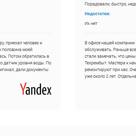
Порадовали, быстро, недо
Недостатки:
Их нет
у, приехал человек и
В офисе нашей компании 
ак половина моей
обслуживать. Раньше все
ась. Потом обратилась в
стали замечать, что цен
о датчик уровня воды. По
Техрембыт. Мастера к нам
ригинал, дали документы
ремонтируют при нас. Оч
уже около 2 лет. Отдель