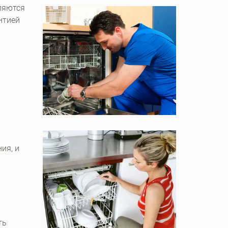
ляются
нтией
ия, и
ть