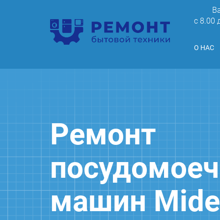
В
c 8.00
О НАС
Ремонт
посудомое
машин Mide