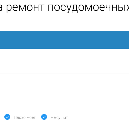
а ремонт посудомоечны
Плохо моет
Не сушит