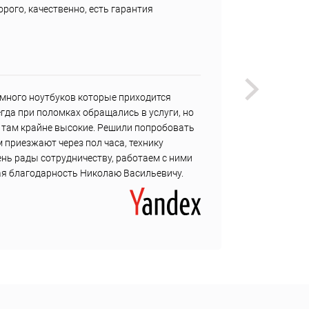
рого, качественно, есть гарантия
Быстро
Недост
Не наш
много ноутбуков которые приходится
У меня
гда при поломках обращались в услуги, но
регуля
ы там крайне высокие. Решили попробовать
мне не
 приезжают через пол часа, технику
с собо
ень рады сотрудничеству, работаем с ними
ная благодарность Николаю Васильевичу.