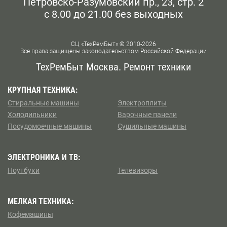
новых деталей и проведение мероприятий по
Петровско-Разумовский пр., 23, стр. 2
восстановлению машинки.
с 8.00 до 21.00 без выходных
Чтобы мастер пришел в согласованное время и помог
исправить поломку устройства, позвоните по номеру
СЦ «ТехРемБыт» © 2010-2026
Все права защищены законодательством Российской Федерации
телефона +7 (495) 138-43-82 или оставьте заявку на
ТехРемБыт Москва. Ремонт техники
сайте.
КРУПНАЯ ТЕХНИКА:
Стиральные машины
Электроплиты
Холодильники
Варочные панели
Посудомоечные машины
Сушильные машины
ЭЛЕКТРОНИКА И ТВ:
Ноутбуки
Телевизоры
МЕЛКАЯ ТЕХНИКА:
Кофемашины