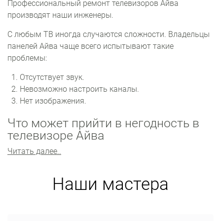
Профессиональный ремонт телевизоров Айва
производят наши инженеры.
С любым ТВ иногда случаются сложности. Владельцы
панелей Айва чаще всего испытывают такие
проблемы:
Отсутствует звук.
Невозможно настроить каналы.
Нет изображения.
Что может прийти в негодность в
телевизоре Айва
Читать далее..
Самые хрупкие узлы телевизора: матрица, модуль
питания, материнская плата. Множество проблем
также бывает с прошивкой.
Наши мастера
Основной компонент устройства ‒ матрица. Она не
подлежит ремонту. Замена по цене равна
приобретению нового телевизора. Неполадки с