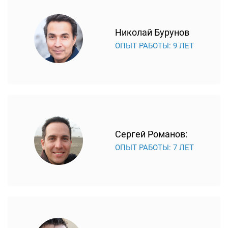
передачей изображения также нередко возникают,
если сломался модуль питания. Этот компонент
Николай Бурунов
отвечает за подачу электричества, и от его работы
ОПЫТ РАБОТЫ: 9 ЛЕТ
зависит качество картинки. Блок питания приходит в
негодность из-за перепадов напряжения в
электросети. Понять, что делать с модулем питания –
ремонтировать или производить замену, сможет
только сервис-инженер.
За взаимодействие пользователя и устройства несет
ответственность материнская плата. Плата чаще всего
Сергей Романов:
подлежит восстановлению.
ОПЫТ РАБОТЫ: 7 ЛЕТ
Если устройство работает с нарушениями, но все его
детали в порядке, возможны проблемы с прошивкой. В
этом случае лучше обратиться в сервисный центр,
чтобы впоследствии не возникало проблем с работой
устройства из-за неправильной установки ПО.