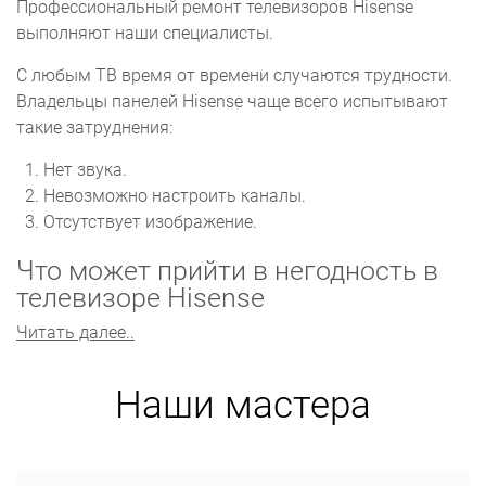
Профессиональный ремонт телевизоров Hisense
выполняют наши специалисты.
С любым ТВ время от времени случаются трудности.
Владельцы панелей Hisense чаще всего испытывают
такие затруднения:
Нет звука.
Невозможно настроить каналы.
Отсутствует изображение.
Что может прийти в негодность в
телевизоре Hisense
Читать далее..
Самые уязвимые узлы устройства: матрица, модуль
питания, материнская плата. Достаточно много
проблем также проявляется с прошивкой.
Наши мастера
Главный компонент устройства ‒ матрица. Матрица не
подлежит ремонту. Замена по стоимости равна
приобретению нового телевизора. Неполадки с