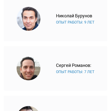
изображением также нередко возникают, если
испортился модуль питания. Он отвечает за
Николай Бурунов
напряжение, и от его функциональности зависит
ОПЫТ РАБОТЫ: 9 ЛЕТ
качество картинки. Модуль питания выходит из строя
из-за скачков напряжения в сети. Выяснить, что
делать с блоком питания – ремонтировать или менять,
сможет только сервис-инженер.
За взаимодействие пользователя и устройства
отвечает материнская плата. Она чаще всего
восстанавливается.
Сергей Романов:
Если устройство работает с нарушениями, но все его
ОПЫТ РАБОТЫ: 7 ЛЕТ
детали исправны, возможны сбои программного
обеспечения. Тогда лучше обратиться в мастерскую,
чтобы в дальнейшем не возникало ошибок в работе
оборудования из-за неправильной установки ПО.
Плюсы техники Hisense