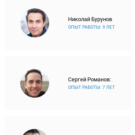
испортился блок питания. Он отвечает за подачу
электричества, и от его работы зависит качество
Николай Бурунов
изображения. Модуль питания ломается из-за
ОПЫТ РАБОТЫ: 9 ЛЕТ
перепадов напряжения в сети. Понять, что делать с
модулем питания – чинить или производить замену,
сможет только специалист.
За контакт пользователя и устройства несет
ответственность материнская плата. Она чаще всего
восстанавливается.
Сергей Романов:
Если телевизор работает с ошибками, но все его
элементы исправны, возможны проблемы с
ОПЫТ РАБОТЫ: 7 ЛЕТ
прошивкой. В этом случае лучше обратиться в
сервисный центр, чтобы в дальнейшем не возникало
проблем с работой оборудования из-за некорректной
установки программного обеспечения.
Плюсы техники Iiyama