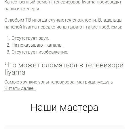
Качественный ремонт телевизоров Iiyama производят
наши инженеры.
С любым ТВ иногда случаются сложности. Владельцы
панелей Iiyama нередко испытывают такие проблемы:
Отсутствует звук.
Не показывают каналы.
Отсутствует изображение.
Что может сломаться в телевизоре
Iiyama
Самые хрупкие узлы телевизора: матрица, модуль
Читать далее..
питания, материнская плата. Множество проблем
также возникает с прошивкой.
Наши мастера
Главный компонент устройства ‒ матрица. Она не
подлежит ремонту. Замена по цене равна
приобретению нового ТВ. Неполадки с визуальной
составляющей также нередко возникают, если