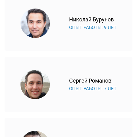
также часто возникают, если сломался модуль
питания. Этот компонент отвечает за напряжение, и от
Николай Бурунов
его работы зависит качество картинки. Модуль
ОПЫТ РАБОТЫ: 9 ЛЕТ
питания приходит в негодность из-за перепадов
напряжения в электросети. Понять, что делать с
блоком питания – чинить или производить замену,
сможет только специалист.
За процесс взаимодействия пользователя и
телевизора отвечает материнская плата. Она чаще
всего подлежит восстановлению.
Сергей Романов:
Если устройство работает с ошибками, но все его
ОПЫТ РАБОТЫ: 7 ЛЕТ
компоненты в порядке, возможны сбои программного
обеспечения. Тогда лучше обратиться в мастерскую,
чтобы в дальнейшем не возникало проблем с работой
устройства из-за некорректной установки пакета
программ.