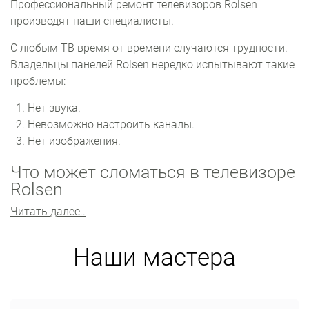
Профессиональный ремонт телевизоров Rolsen
производят наши специалисты.
С любым ТВ время от времени случаются трудности.
Владельцы панелей Rolsen нередко испытывают такие
проблемы:
Нет звука.
Невозможно настроить каналы.
Нет изображения.
Что может сломаться в телевизоре
Rolsen
Читать далее..
Самые уязвимые узлы телевизора: матрица, блок
питания, материнская плата. Множество проблем
также проявляется с прошивкой.
Наши мастера
Главный компонент телевизора ‒ матрица. Она не
подлежит ремонту. Замена по цене равна
приобретению нового ТВ. Неполадки с изображением