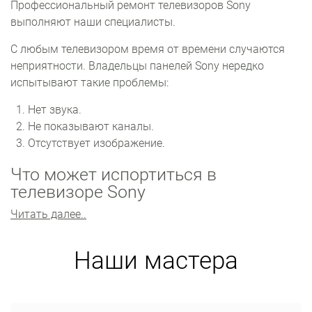
Профессиональный ремонт телевизоров Sony
выполняют наши специалисты.
С любым телевизором время от времени случаются
неприятности. Владельцы панелей Sony нередко
испытывают такие проблемы:
Нет звука.
Не показывают каналы.
Отсутствует изображение.
Что может испортиться в
телевизоре Sony
Читать далее..
Самые уязвимые узлы телевизора: матрица, модуль
питания, материнская плата. Достаточно много
проблем также проявляется с прошивкой.
Наши мастера
Главный компонент телевизора ‒ матрица. Она не
подлежит ремонту. Замена по стоимости равна
покупке нового ТВ. Неполадки с изображением также