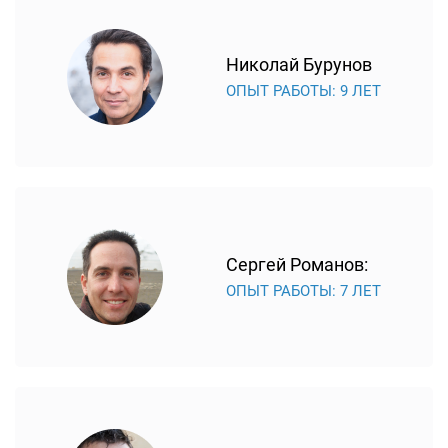
часто возникают, если испортился блок питания. Он
отвечает за подачу электричества, и от его работы
Николай Бурунов
зависит качество изображения. Блок питания
ОПЫТ РАБОТЫ: 9 ЛЕТ
ломается из-за перепадов напряжения в электросети.
Выяснить, что делать с модулем питания –
ремонтировать или производить замену, сможет
только сервис-инженер.
За взаимодействие пользователя и устройства несет
ответственность материнская плата. Плата чаще всего
восстанавливается.
Сергей Романов:
Если телевизор работает с нарушениями, но все его
ОПЫТ РАБОТЫ: 7 ЛЕТ
элементы исправны, возможны проблемы с
прошивкой. В этом случае лучше обратиться в
сервисный центр, чтобы впоследствии не возникало
ошибок в работе оборудования из-за неправильной
установки программного обеспечения.