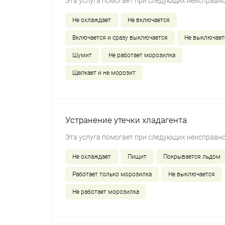
Эта услуга помогает при следующих неисправно
Не охлаждает
Не включается
Включается и сразу выключается
Не выключает
Шумит
Не работает морозилка
Щелкает и не морозит
Устранение утечки хладагента
Эта услуга помогает при следующих неисправно
Не охлаждает
Пищит
Покрывается льдом
Работает только морозилка
Не выключается
Не работает морозилка