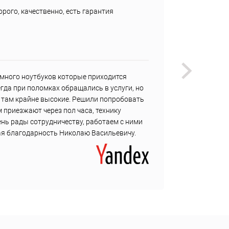
рого, качественно, есть гарантия
Быстро
Недост
Не наш
много ноутбуков которые приходится
У меня
гда при поломках обращались в услуги, но
регуля
ы там крайне высокие. Решили попробовать
мне не
 приезжают через пол часа, технику
с собо
ень рады сотрудничеству, работаем с ними
ная благодарность Николаю Васильевичу.