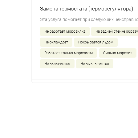
Замена термостата (терморегулятора)
Эта услуга помогает при следующих неисправно
Не работает морозилка
На задней стенке образу
Не охлаждает
Покрывается льдом
Работает только морозилка
Сильно морозит
Не включается
Не выключается