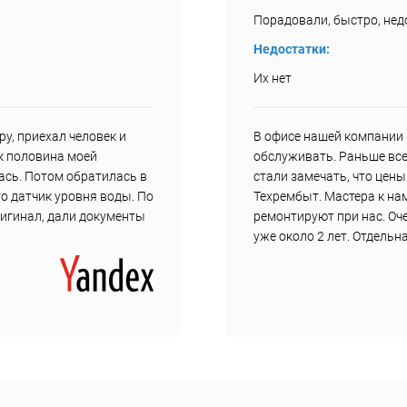
Порадовали, быстро, недо
Недостатки:
Их нет
у, приехал человек и
В офисе нашей компании 
ак половина моей
обслуживать. Раньше все
ась. Потом обратилась в
стали замечать, что цен
о датчик уровня воды. По
Техрембыт. Мастера к нам
ригинал, дали документы
ремонтируют при нас. Оч
уже около 2 лет. Отдель