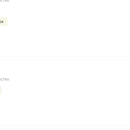
стях:
ся
стях: