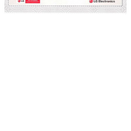
посудомоечной машине?
Мастер действует в соответствии с техрегламентом
производителя и правилами соблюдения
электробезопасности:
Из прибора удаляется вода, далее техника
обесточивается и отсоединяется от водопровода.
Затем специалист разбирает оборудование и
снимает поврежденный компонент, отключив
проводку, и тщательно его осматривает, разобрав
верхнюю часть элемента.
При необходимости прочищает форсунки, сняв
коромысла с посадочных мест, и впускные
фильтры. Иногда замены требует крыльчатка и
разбитые пластиковые втулки.
Затем верхняя часть механизма прикручивается к
нижней неразборной части, после чего помпа
устанавливается на прежнее место. Техника