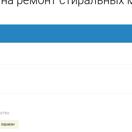
на ремонт стиральных
стях:
 барабан