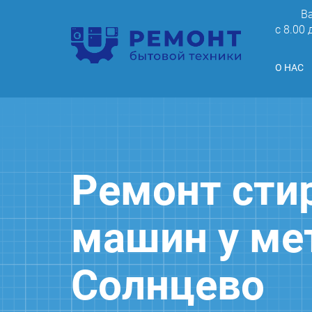
В
c 8.00
О НАС
Ремонт сти
машин у ме
Солнцево