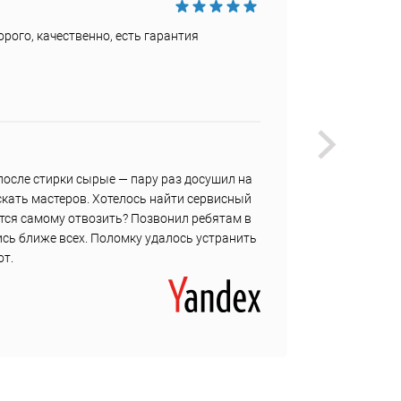
Достои
рого, качественно, есть гарантия
Быстро
Недост
Не наш
Витал
 после стирки сырые — пару раз досушил на
Горячо
скать мастеров. Хотелось найти сервисный
текуще
ется самому отвозить? Позвонил ребятам в
течени
сь ближе всех. Поломку удалось устранить
резинк
от.