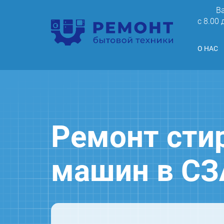
В
c 8.00
О НАС
Ремонт сти
машин в С