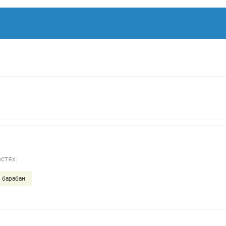
стях:
 барабан