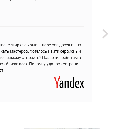
Недост
Не наш
Витал
 после стирки сырые — пару раз досушил на
Горячо
скать мастеров. Хотелось найти сервисный
текуще
ется самому отвозить? Позвонил ребятам в
течени
сь ближе всех. Поломку удалось устранить
резинк
от.