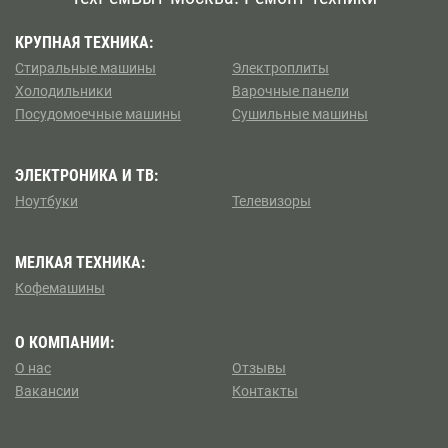
Диагностика техники осуществляется бесплатно;
Преснеский
Войковская
КРУПНАЯ ТЕХНИКА:
Ремонтные мероприятия происходят на дому у
заказчика возле Зябликово;
Стиральные машины
Электроплиты
Пушкинский
Воронцовская
Холодильники
Мастера находятся недалеко от вас, приезжают
Варочные панели
Посудомоечные машины
Сушильные машины
вовремя;
Северное Бутово
Выхино
Чиним стиральные машины в день приема звонка;
Устанавливаем конкурентные цены на услуги.
Северное Измайлово
ЭЛЕКТРОНИКА И ТВ:
Говорово
Чтобы оставить заявку на ремонт стиральных машин
Ноутбуки
Телевизоры
Строгино
у метро Зябликово звоните по телефону +7 (495) 138-
Динамо
43-82 или оформите заявку на выезд на сайте.
МЕЛКАЯ ТЕХНИКА:
Текстильщики
Домодедовская
Кофемашины
Тушино
Дорогомиловская
О КОМПАНИИ:
Хамовники
О нас
Отзывы
Дубровка
Вакансии
Контакты
Черемушки
Зябликово