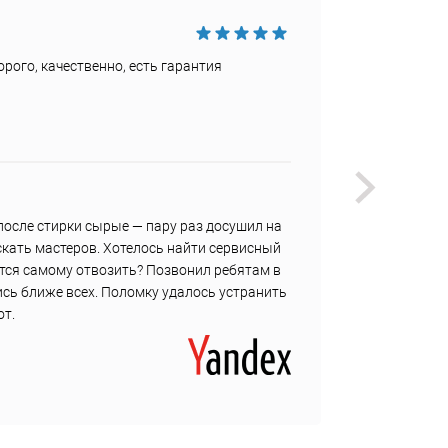
Достои
рого, качественно, есть гарантия
Быстро
Недост
Не наш
Витал
 после стирки сырые — пару раз досушил на
Горячо
скать мастеров. Хотелось найти сервисный
текуще
ется самому отвозить? Позвонил ребятам в
течени
сь ближе всех. Поломку удалось устранить
резинк
от.