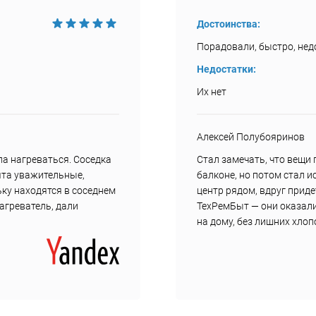
Достоинства:
Порадовали, быстро, недо
Недостатки:
Их нет
Алексей Полубояринов
а нагреваться. Соседка
Стал замечать, что вещи
ята уважительные,
балконе, но потом стал и
ку находятся в соседнем
центр рядом, вдруг прид
нагреватель, дали
ТехРемБыт — они оказали
на дому, без лишних хлоп