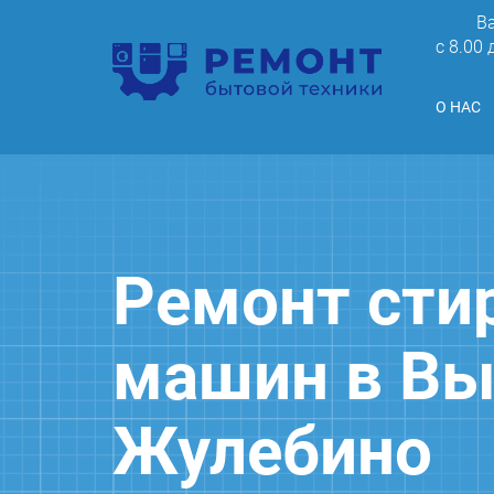
В
c 8.00
О НАС
Ремонт сти
машин в Вы
Жулебино