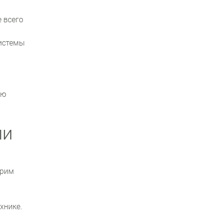
 всего
системы
ию
ли
трим
хнике.