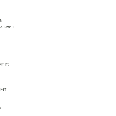
а
рмления
ят из
ожет
.