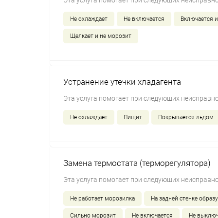
Эта услуга помогает при следующих неисправно
Не охлаждает
Не включается
Включается и
Щелкает и не морозит
Устранение утечки хладагента
Эта услуга помогает при следующих неисправно
Не охлаждает
Пищит
Покрывается льдом
Замена термостата (терморегулятора)
Эта услуга помогает при следующих неисправно
Не работает морозилка
На задней стенке образу
Сильно морозит
Не включается
Не выключ