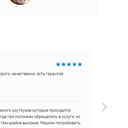
Достои
рого, качественно, есть гарантия
Быстро
Недост
Не наш
много ноутбуков которые приходится
У меня
гда при поломках обращались в услуги, но
регуля
ы там крайне высокие. Решили попробовать
мне не