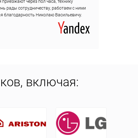
 приезжают через пол часа, технику
с собо
ень рады сотрудничеству, работаем с ними
ная благодарность Николаю Васильевичу.
ков, включая: