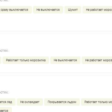
стях:
 сразу выключается
Не выключается
Шумит
Не работает моро
стях:
Работает только морозилка
Не выключается
Не работает моро
стях:
ется лед
Не охлаждает
Покрывается льдом
Работает только м
ается