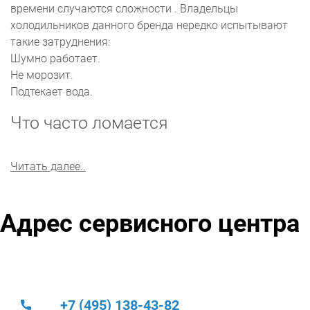
времени случаются сложности . Владельцы
холодильников данного бренда нередко испытывают
такие затруднения:
Шумно работает.
Не морозит.
Подтекает вода.
Что часто ломается
Наши инженеры оперативно обнаружат место
Читать далее..
поломки, и рекомендуют максимально простое
решение проблемы. Часто требуется замена
терморегулятора или фильтра . Также часто
Адрес сервисного центра
приходится восстанавливать мотор-компрессор и
электронный модуль .
Мастера тестируют электронику механизма на
специальном оборудовании и обязательно находят
поломку. Ремонтные работы производятся по
+7 (495) 138-43-82