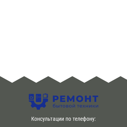
Бесплатный выезд сервис-инженера по городу в день
заявки. {Первичная диагностика |Диагностический
осмотр холодильника также бесплатно . Возможен
срочный вызов специалиста по телефону. Ремонт
холодильников Weissgauff происходит в день
обращения . Используем новые комплектующие
оригинального качества. Предоставляем гарантию на
срок до года
Консультации по телефону: