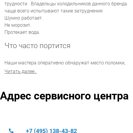
трудности . Владельцы холодильников данного бренда
чаще всего испытывают такие затруднения:
Шумно работает.
Не морозит.
Протекает вода.
Что часто портится
Наши мастера оперативно обнаружат место поломки,
и предложат максимально эффективное решение
Читать далее..
проблемы. Часто нужна замена терморегулятора или
фильтр-осушителя. Также часто приходится
восстанавливать мотор-компрессор и электронный
Адрес сервисного центра
модуль .
Мастера тестируют электронику агрегата на
специальном оборудовании и всегда находят
неисправность. Ремонтные работы производятся по
регламенту производителя специальными
+7 (495) 138-43-82