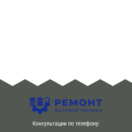
указанному адресу в день заявки. {Первичная
диагностика |Диагностический осмотр агрегата также
бесплатно . Возможен срочный вызов инженера по
телефону. Ремонт холодильников Neff происходит
сразу же . Используем новые комплектующие
оригинального качества. Даем гарантию на срок до
года
Консультации по телефону: