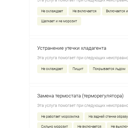
Эта услуга помогает при следующих неисправно
Не охлаждает
Не включается
Включается и
Щелкает и не морозит
Устранение утечки хладагента
Эта услуга помогает при следующих неисправно
Не охлаждает
Пищит
Покрывается льдом
Замена термостата (терморегулятора)
Эта услуга помогает при следующих неисправно
Не работает морозилка
На задней стенке образу
Сильно морозит
Не включается
Не выключ