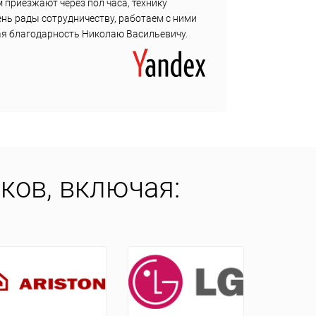
 приезжают через пол часа, технику
с собо
ень рады сотрудничеству, работаем с ними
ная благодарность Николаю Васильевичу.
ков, включая: