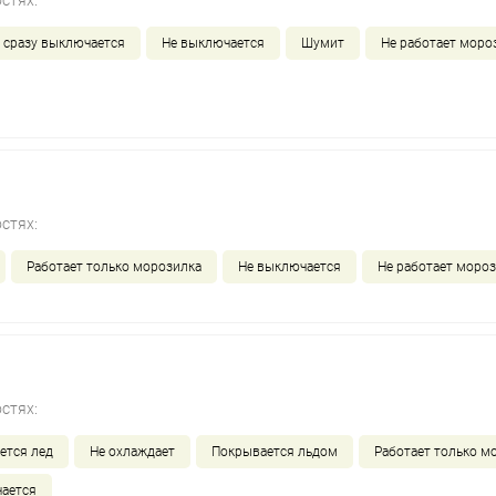
стях:
 сразу выключается
Не выключается
Шумит
Не работает моро
стях:
Работает только морозилка
Не выключается
Не работает моро
стях:
ется лед
Не охлаждает
Покрывается льдом
Работает только м
ается