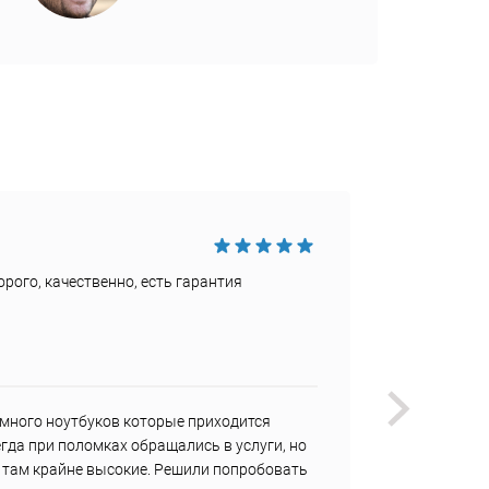
Достои
рого, качественно, есть гарантия
Быстро
Недост
Не наш
много ноутбуков которые приходится
У меня
гда при поломках обращались в услуги, но
регуля
ы там крайне высокие. Решили попробовать
мне не