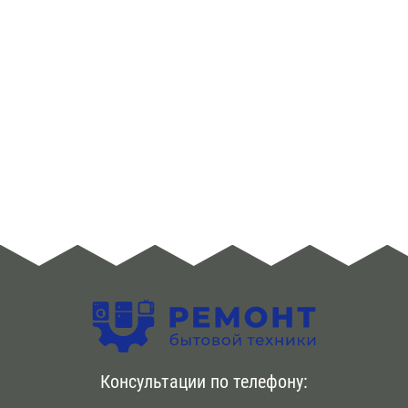
заявки. {Первичная диагностика |Диагностический
осмотр агрегата также бесплатно . Доступен срочный
вызов специалиста по телефону. Ремонт
холодильников Teka происходит в течение дня.
Используем новые комплектующие оригинального
качества. Даем гарантию на срок до года
Консультации по телефону: