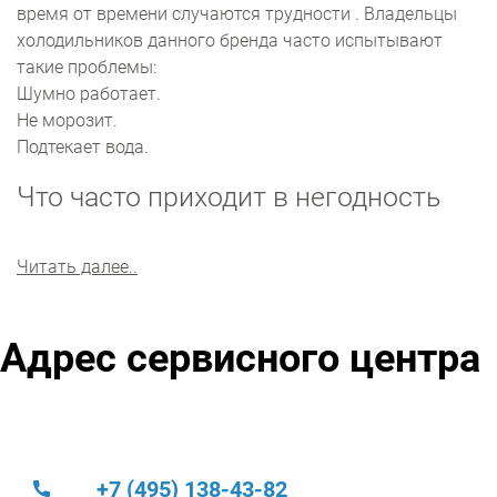
время от времени случаются трудности . Владельцы
холодильников данного бренда часто испытывают
такие проблемы:
Шумно работает.
Не морозит.
Подтекает вода.
Что часто приходит в негодность
Наши специалисты быстро найдут причину поломки, и
Читать далее..
рекомендуют максимально простое решение
проблемы. Часто требуется замена терморегулятора
или фильтра . Также нередко приходится
Адрес сервисного центра
ремонтировать мотор-компрессор и электронный
модуль .
Мастера тестируют электронные компоненты
механизма на профессиональном оборудовании и
всегда находят неисправность. Все работы
+7 (495) 138-43-82