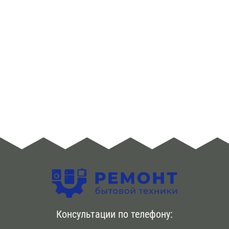
адресу в день заявки. {Первичная диагностика |
Диагностический осмотр холодильника также
бесплатно . Возможен срочный вызов мастера по
телефону. Ремонт холодильников Hyundai происходит в
течение дня. Используем новые комплектующие
оригинального качества. Даем гарантию на срок до
года
Консультации по телефону: