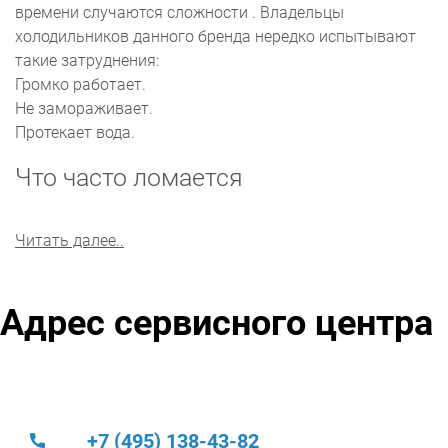
времени случаются сложности . Владельцы
холодильников данного бренда нередко испытывают
такие затруднения:
Громко работает.
Не замораживает.
Протекает вода.
Что часто ломается
Наши специалисты быстро найдут причину поломки, и
Читать далее..
предложат максимально эффективное решение
проблемы. Чаще всего требуется замена термостата
или фильтр-осушителя. Также часто приходится
Адрес сервисного центра
ремонтировать мотор-компрессор и блок управления.
Мастера тестируют электронные компоненты агрегата
на профессиональном оборудовании и обязательно
находят неисправность. Ремонтные работы
производятся по регламенту производителя
+7 (495) 138-43-82