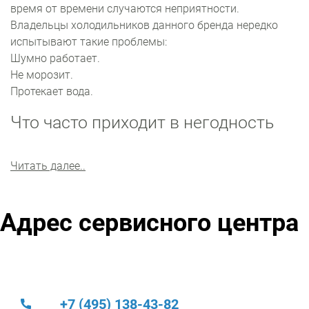
время от времени случаются неприятности.
Владельцы холодильников данного бренда нередко
испытывают такие проблемы:
Шумно работает.
Не морозит.
Протекает вода.
Что часто приходит в негодность
Наши инженеры быстро обнаружат причину поломки, и
Читать далее..
предложат максимально эффективное решение
проблемы. Часто требуется замена терморегулятора
или фильтр-осушителя. Также часто приходится
Адрес сервисного центра
восстанавливать мотор-компрессор и блок
управления.
Мастера тестируют электронику механизма на
профессиональном оборудовании и всегда находят
поломку. Ремонтные работы выполняются по
+7 (495) 138-43-82