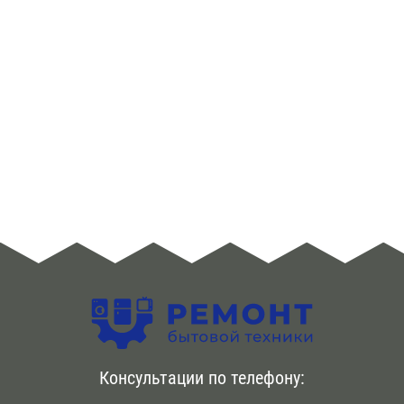
низкой стоимости. Бесплатный выезд сервис-инженера
на дом в день заявки. {Первичная диагностика |
Диагностический осмотр агрегата также бесплатно .
Возможен срочный вызов мастера по телефону.
Ремонт холодильников De Dietrich происходит сразу же
. Используем новые сертифицированные запчасти .
Предоставляем гарантию на срок до года
Консультации по телефону: