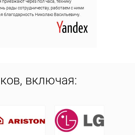
 приезжают через пол часа, технику
с собо
ень рады сотрудничеству, работаем с ними
ная благодарность Николаю Васильевичу.
ков, включая: