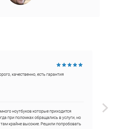
Достои
рого, качественно, есть гарантия
Быстро
Недост
Не наш
много ноутбуков которые приходится
У меня
гда при поломках обращались в услуги, но
регуля
ы там крайне высокие. Решили попробовать
мне не