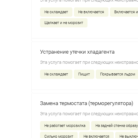
Эта услуга помогает при следующих неисправно
Не охлаждает
Не включается
Включается и
Щелкает и не морозит
Устранение утечки хладагента
Эта услуга помогает при следующих неисправно
Не охлаждает
Пищит
Покрывается льдом
Замена термостата (терморегулятора)
Эта услуга помогает при следующих неисправно
Не работает морозилка
На задней стенке образу
Сильно морозит
Не включается
Не выключ