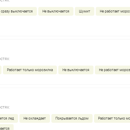
стях:
 сразу выключается
Не выключается
Шумит
Не работает моро
стях:
Работает только морозилка
Не выключается
Не работает моро
стях:
ется лед
Не охлаждает
Покрывается льдом
Работает только м
ается