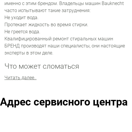
именно с этим брендом. Владельцы машин Bauknecht
часто испытывают такие затруднения:
Не уходит вода.
Протекает жидкость во время стирки.
Не греется вода.
Квалифицированный ремонт стиральных машин
БРЕНД производят наши специалисты, они настоящие
эксперты в этом деле.
Что может сломаться
Самые хрупкие узлы стиральной машины ‒ это
Читать далее..
сливная система, модуль управления, и
нагревательный элемент. Достаточно много
неисправностей также проявляется вместе с
Адрес сервисного центра
обычными засорами.
Главная составляющая стиральной машины ‒
барабан. Если из бака не уходит вода, специалист
проконтролирует сливную систему, наличие засоров и