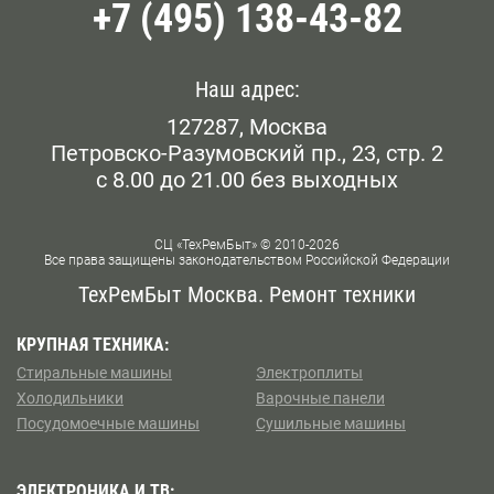
+7 (495) 138-43-82
Митино
Борисово
Можайский
Братиславская
Наш адрес:
Новогиреево
127287, Москва
Варшавская
Петровско-Разумовский пр., 23, стр. 2
Орехово -Борисово
с 8.00 до 21.00 без выходных
ВДНХ
Перово
Владыкино
СЦ «ТехРемБыт» © 2010-2026
Все права защищены законодательством Российской Федерации
Покровское — Стрешнево
Водный стадион
ТехРемБыт Москва. Ремонт техники
Преснеский
Войковская
КРУПНАЯ ТЕХНИКА:
Стиральные машины
Электроплиты
Пушкинский
Воронцовская
Холодильники
Варочные панели
Посудомоечные машины
Сушильные машины
Северное Бутово
Выхино
Северное Измайлово
ЭЛЕКТРОНИКА И ТВ: