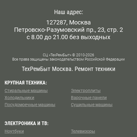
Можайский
Братиславская
Наш адрес:
Новогиреево
127287, Москва
Варшавская
Петровско-Разумовский пр., 23, стр. 2
Орехово -Борисово
с 8.00 до 21.00 без выходных
ВДНХ
Перово
Владыкино
СЦ «ТехРемБыт» © 2010-2026
Все права защищены законодательством Российской Федерации
Покровское — Стрешнево
Водный стадион
ТехРемБыт Москва. Ремонт техники
Преснеский
Войковская
КРУПНАЯ ТЕХНИКА:
Стиральные машины
Электроплиты
Пушкинский
Воронцовская
Холодильники
Варочные панели
Посудомоечные машины
Сушильные машины
Северное Бутово
Выхино
Северное Измайлово
ЭЛЕКТРОНИКА И ТВ:
Говорово
Ноутбуки
Телевизоры
Строгино