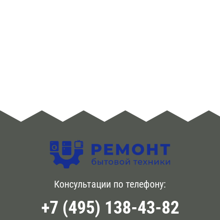
Мы оказываем услуги по ремонту и обслуживанию
Западное Дегунево
всех стиральных машин Optima по выгодной цене.
Бабушкинская
Выезд специалиста по указанному адресу и
Измайлово
диагностика устройства – не оплачиваются. Возможен
Баррикадная
срочный вызов специалиста по телефону. Ремонт
Капотня
происходит в день обращения. Для замены
Бауманская
используем новые рекомендованные производителем
Косино — Ухтинский
запчасти. Даем официальную гарантию. Гарантийный
Беговая
срок зависит от выполненных работ и может
Кузьминки
составлять до 12 месяцев. О нас только
Беломорская
положительные отзывы.
Кунцево
Белорусская
Левобережный
Беляево
Люблино
Консультации по телефону:
Бибирево
+7 (495) 138-43-82
Митино
Борисово