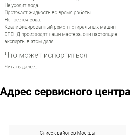
Не уходит вода.
Протекает жидкость во время работы.
Не греется вода.
Квалифицированный ремонт стиральных машин
БРЕНД производят наши мастера, они настоящие
эксперты в этом деле.
Что может испортиться
Самые чувствительные узлы стиральной машины ‒
Читать далее..
это сливная система, модуль управления, и
нагревательный элемент. Много неисправностей
также связано с простыми засорами.
Адрес сервисного центра
Главная составляющая агрегата ‒ барабан. Если из
бака не сливается вода, сервис-инженер
проконтролирует сливную систему, возникновение
засоров и работу насоса. При протекании жидкости во
время работы мастер будет проверять целостность
манжеты люка, исправность помпы и других деталей.
Список районов Москвы