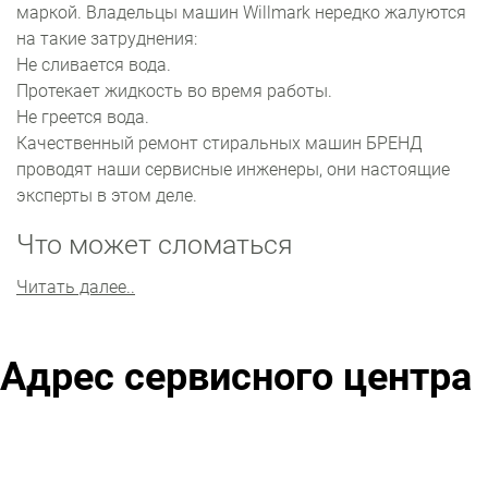
маркой. Владельцы машин Willmark нередко жалуются
на такие затруднения:
Не сливается вода.
Протекает жидкость во время работы.
Не греется вода.
Качественный ремонт стиральных машин БРЕНД
проводят наши сервисные инженеры, они настоящие
эксперты в этом деле.
Что может сломаться
Самые уязвимые узлы агрегата ‒ это сливная система,
Читать далее..
блок управления, и нагревательный элемент.
Множество неисправностей также возникает вместе с
обычными засорами.
Адрес сервисного центра
Главная составляющая агрегата ‒ барабан. Если из
барабана не сливается вода, специалист
проконтролирует сливную систему, возникновение
засоров и работу помпы. При протечках воды во время