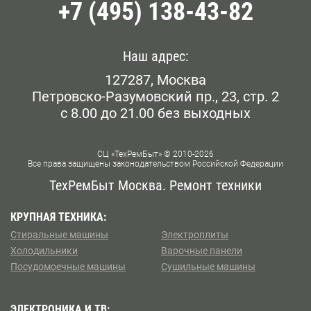
+7 (495) 138-43-82
Митино
Борисово
Можайский
Братиславская
Наш адрес:
Новогиреево
127287, Москва
Варшавская
Петровско-Разумовский пр., 23, стр. 2
Орехово -Борисово
с 8.00 до 21.00 без выходных
ВДНХ
Перово
Владыкино
СЦ «ТехРемБыт» © 2010-2026
Все права защищены законодательством Российской Федерации
Покровское — Стрешнево
Водный стадион
ТехРемБыт Москва. Ремонт техники
Преснеский
Войковская
КРУПНАЯ ТЕХНИКА:
Стиральные машины
Электроплиты
Пушкинский
Воронцовская
Холодильники
Варочные панели
Посудомоечные машины
Сушильные машины
Северное Бутово
Выхино
Северное Измайлово
ЭЛЕКТРОНИКА И ТВ: