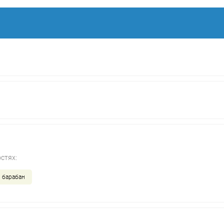
стях:
 барабан