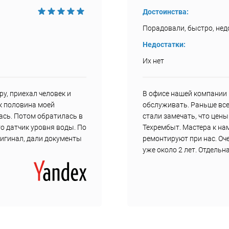
Достоинства:
Порадовали, быстро, недо
Недостатки:
Их нет
у, приехал человек и
В офисе нашей компании 
ак половина моей
обслуживать. Раньше все
ась. Потом обратилась в
стали замечать, что цен
о датчик уровня воды. По
Техрембыт. Мастера к нам
ригинал, дали документы
ремонтируют при нас. Оч
уже около 2 лет. Отдель