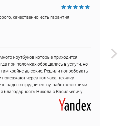
Достои
рого, качественно, есть гарантия
Быстро
Недост
Не наш
много ноутбуков которые приходится
У меня
гда при поломках обращались в услуги, но
регуля
ы там крайне высокие. Решили попробовать
мне не
 приезжают через пол часа, технику
с собо
ень рады сотрудничеству, работаем с ними
ная благодарность Николаю Васильевичу.