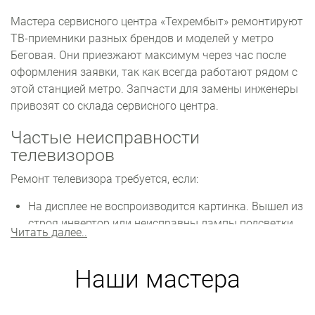
Мастера сервисного центра «Техрембыт» ремонтируют
ТВ-приемники разных брендов и моделей у метро
Беговая. Они приезжают максимум через час после
оформления заявки, так как всегда работают рядом с
этой станцией метро. Запчасти для замены инженеры
привозят со склада сервисного центра.
Частые неисправности
телевизоров
Ремонт телевизора требуется, если:
На дисплее не воспроизводится картинка. Вышел из
строя инвертор или неисправны лампы подсветки.
Читать далее..
Детали нужно заменить.
Время от времени происходят сбои в настройках.
Наши мастера
Возможны проблемы с прошивкой. Необходимо
устанавливать новую или обновлять прошивку.
Звук слишком тихий или воспроизводится с