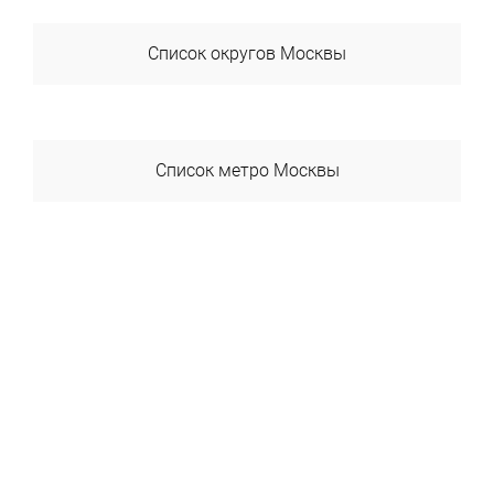
Список округов Москвы
ВАО
ЗАО
Список метро Москвы
САО
Авиамоторная
СВАО
Автозаводская
СЗАО
Академика Янгеля
ЦАО
Академическая
ЮАО
Александровский Сад
ЮВАО
Алексеевская