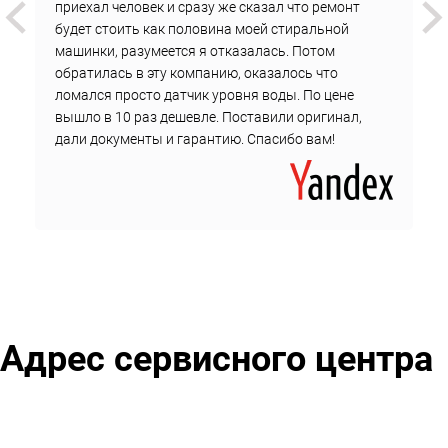
приехал человек и сразу же сказал что ремонт
цены на детали.
будет стоить как половина моей стиральной
машинки, разумеется я отказалась. Потом
Цена не меняется до завершения ремонта.
обратилась в эту компанию, оказалось что
Чтобы вызвать инженера у метро Беговая, оставьте
ломался просто датчик уровня воды. По цене
сообщение на сайте или обратитесь по телефону в
вышло в 10 раз дешевле. Поставили оригинал,
дали документы и гарантию. Спасибо вам!
техподдержку сервисного центра.
Адрес сервисного центра