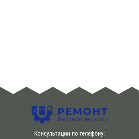
ЮЗАО
Алма -Атинская
Аннино
Арбатская
Аэропорт
Бабушкинская
Багратионовская
Баррикадная
Бауманская
Консультации по телефону:
Беговая