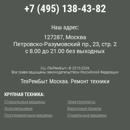
+7 (495) 138-43-82
Белорусская
Беляево
Наш адрес:
127287, Москва
Бибирево
Петровско-Разумовский пр., 23, стр. 2
с 8.00 до 21.00 без выходных
Библиотека им. Ленина
Борисово
СЦ «ТехРемБыт» © 2010-2026
Все права защищены законодательством Российской Федерации
Боровское шоссе
ТехРемБыт Москва. Ремонт техники
Ботанический Сад
КРУПНАЯ ТЕХНИКА:
Стиральные машины
Электроплиты
Братиславская
Холодильники
Варочные панели
Посудомоечные машины
Сушильные машины
Бульвар Рокоссовского