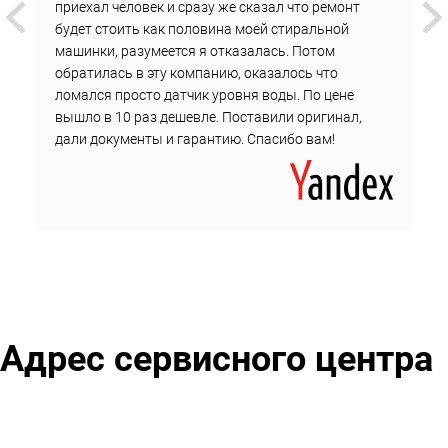
приехал человек и сразу же сказал что ремонт
сложность и объем работ;
будет стоить как половина моей стиральной
цены на комплектующие.
машинки, разумеется я отказалась. Потом
обратилась в эту компанию, оказалось что
Цена не меняется до окончания ремонта.
ломался просто датчик уровня воды. По цене
Чтобы оформить заказ на выезд инженера у метро
вышло в 10 раз дешевле. Поставили оригинал,
дали документы и гарантию. Спасибо вам!
Римская, оставьте сообщение онлайн или позвоните в
техподдержку сервисного центра.
Адрес сервисного центра