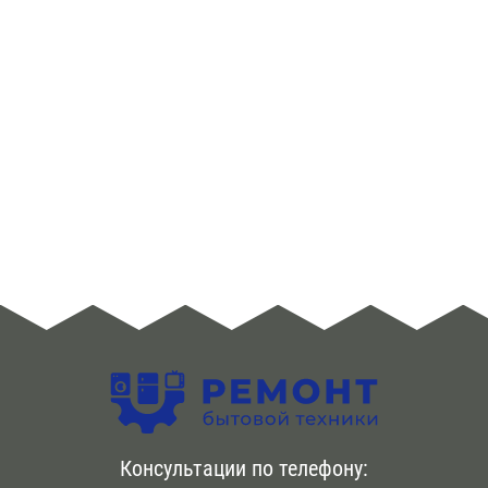
ЮЗАО
Алма -Атинская
Аннино
Арбатская
Аэропорт
Бабушкинская
Багратионовская
Баррикадная
Бауманская
Консультации по телефону:
Беговая