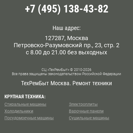
+7 (495) 138-43-82
Белорусская
Беляево
Наш адрес:
127287, Москва
Бибирево
Петровско-Разумовский пр., 23, стр. 2
с 8.00 до 21.00 без выходных
Библиотека им. Ленина
Борисово
СЦ «ТехРемБыт» © 2010-2026
Все права защищены законодательством Российской Федерации
Боровское шоссе
ТехРемБыт Москва. Ремонт техники
Ботанический Сад
КРУПНАЯ ТЕХНИКА:
Стиральные машины
Электроплиты
Братиславская
Холодильники
Варочные панели
Посудомоечные машины
Сушильные машины
Бульвар Рокоссовского