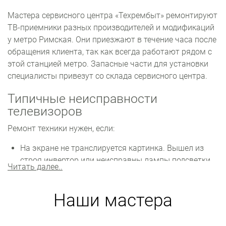
Мастера сервисного центра «Техрембыт» ремонтируют
ТВ-приемники разных производителей и модификаций
у метро Римская. Они приезжают в течение часа после
обращения клиента, так как всегда работают рядом с
этой станцией метро. Запасные части для установки
специалисты привезут со склада сервисного центра.
Типичные неисправности
телевизоров
Ремонт техники нужен, если:
На экране не транслируется картинка. Вышел из
строя инвертор или неисправны лампы подсветки.
Читать далее..
Детали нужно заменить.
Постоянно сбиваются настройки. Возможны
Наши мастера
проблемы с программным обеспечением.
Необходимо переустанавливать или обновлять
прошивку.