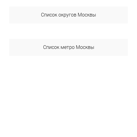
Список округов Москвы
ВАО
ЗАО
Список метро Москвы
САО
Авиамоторная
СВАО
Автозаводская
СЗАО
Академика Янгеля
ЦАО
Академическая
ЮАО
Александровский Сад
ЮВАО
Алексеевская