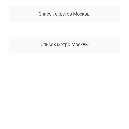
Список округов Москвы
ВАО
ЗАО
Список метро Москвы
САО
Авиамоторная
СВАО
Автозаводская
СЗАО
Академика Янгеля
ЦАО
Академическая
ЮАО
Александровский Сад
ЮВАО
Алексеевская