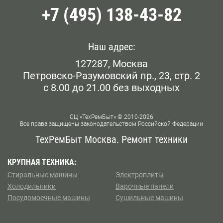
+7 (495) 138-43-82
Белорусская
Беляево
Наш адрес:
127287, Москва
Бибирево
Петровско-Разумовский пр., 23, стр. 2
с 8.00 до 21.00 без выходных
Библиотека им. Ленина
Борисово
СЦ «ТехРемБыт» © 2010-2026
Все права защищены законодательством Российской Федерации
Боровское шоссе
ТехРемБыт Москва. Ремонт техники
Ботанический Сад
КРУПНАЯ ТЕХНИКА:
Стиральные машины
Электроплиты
Братиславская
Холодильники
Варочные панели
Посудомоечные машины
Сушильные машины
Бульвар Рокоссовского