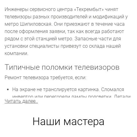
Инженеры сервисного центра «Техрембыт» чинят
телевизоры разных производителей и модификаций у
метро Шипиловская. Они приезжают в течение часа
после оформления заявки, так как всегда работают
рядом с этой станцией метро. Запасные части для
установки специалисты привезут со склада нашей
компании.
Типичные поломки телевизоров
Ремонт телевизора требуется, если:
На экране не транслируется картинка. Сломался
инвертор или перегорели лампы подсветки. Детали
Читать далее..
необходимо заменить.
Время от времени происходят сбои в настройках.
Наши мастера
Вероятны проблемы с прошивкой. Нужно
устанавливать новую или обновлять прошивку.
Звук слишком тихий или воспроизводится с