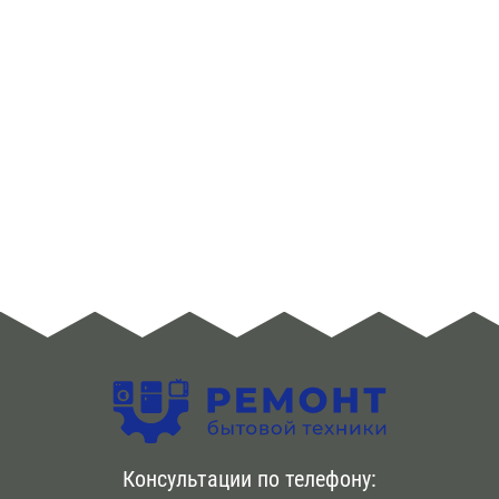
ЮЗАО
Алма -Атинская
Аннино
Арбатская
Аэропорт
Бабушкинская
Багратионовская
Баррикадная
Бауманская
Консультации по телефону:
Беговая