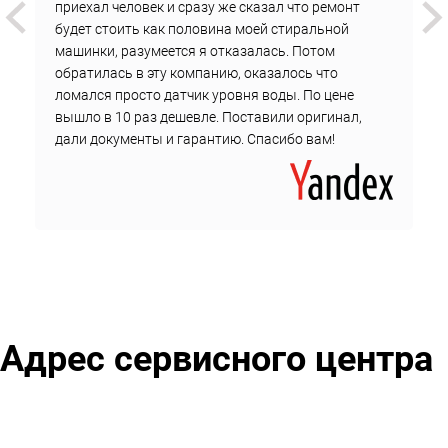
приехал человек и сразу же сказал что ремонт
сложность и объем работ;
будет стоить как половина моей стиральной
расценки на детали.
машинки, разумеется я отказалась. Потом
обратилась в эту компанию, оказалось что
Цена не изменится до завершения ремонта.
ломался просто датчик уровня воды. По цене
Чтобы вызвать мастера на дом у метро Шипиловская,
вышло в 10 раз дешевле. Поставили оригинал,
дали документы и гарантию. Спасибо вам!
оставьте заявку онлайн или обратитесь по телефону в
службу поддержки компании.
Адрес сервисного центра