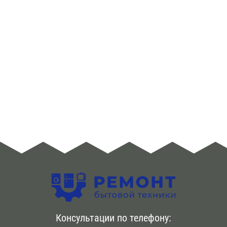
ЮЗАО
Алма -Атинская
Аннино
Арбатская
Аэропорт
Бабушкинская
Багратионовская
Баррикадная
Бауманская
Консультации по телефону:
Беговая