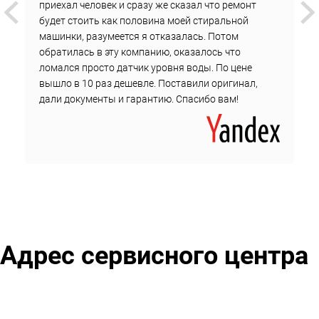
приехал человек и сразу же сказал что ремонт
цены на комплектующие.
будет стоить как половина моей стиральной
машинки, разумеется я отказалась. Потом
Цена не изменится до окончания ремонта.
обратилась в эту компанию, оказалось что
Чтобы вызвать инженера у метро Братиславская,
ломался просто датчик уровня воды. По цене
оставьте заявку на сайте или обратитесь по телефону в
вышло в 10 раз дешевле. Поставили оригинал,
дали документы и гарантию. Спасибо вам!
службу поддержки сервисного центра.
Адрес сервисного центра