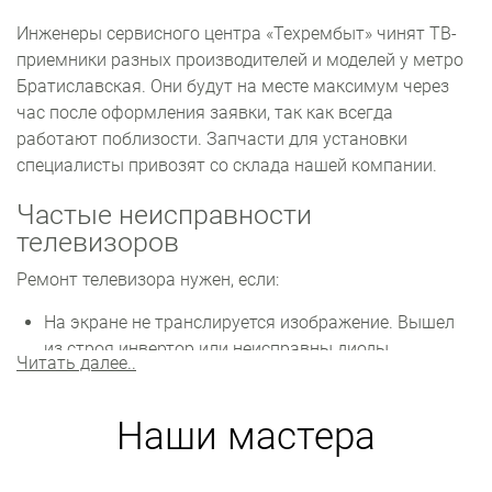
Инженеры сервисного центра «Техрембыт» чинят ТВ-
приемники разных производителей и моделей у метро
Братиславская. Они будут на месте максимум через
час после оформления заявки, так как всегда
работают поблизости. Запчасти для установки
специалисты привозят со склада нашей компании.
Частые неисправности
телевизоров
Ремонт телевизора нужен, если:
На экране не транслируется изображение. Вышел
из строя инвертор или неисправны диоды
Читать далее..
подсветки. Детали нужно заменить.
Постоянно происходят сбои в настройках.
Наши мастера
Возможны проблемы с программным
обеспечением. Необходимо переустанавливать или
обновлять прошивку.