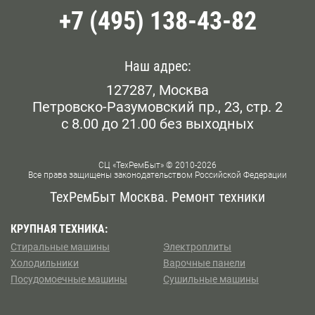
+7 (495) 138-43-82
Белорусская
Беляево
Наш адрес:
127287, Москва
Бибирево
Петровско-Разумовский пр., 23, стр. 2
с 8.00 до 21.00 без выходных
Библиотека им. Ленина
Борисово
СЦ «ТехРемБыт» © 2010-2026
Все права защищены законодательством Российской Федерации
Боровское шоссе
ТехРемБыт Москва. Ремонт техники
Ботанический Сад
КРУПНАЯ ТЕХНИКА:
Стиральные машины
Электроплиты
Братиславская
Холодильники
Варочные панели
Посудомоечные машины
Сушильные машины
Бульвар Рокоссовского