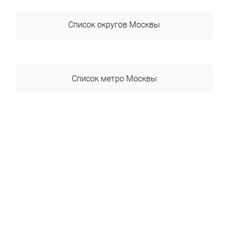
Список округов Москвы
ВАО
ЗАО
Список метро Москвы
САО
Авиамоторная
СВАО
Автозаводская
СЗАО
Академика Янгеля
ЦАО
Академическая
ЮАО
Александровский Сад
ЮВАО
Алексеевская