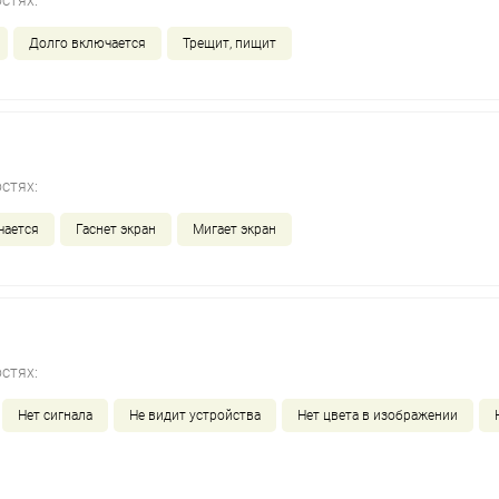
стях:
Долго включается
Трещит, пищит
стях:
чается
Гаснет экран
Мигает экран
стях:
Нет сигнала
Не видит устройства
Нет цвета в изображении