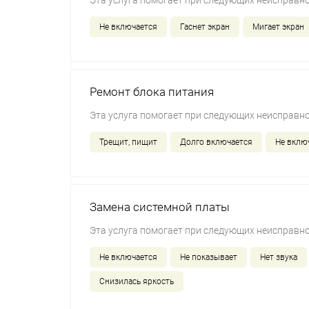
Эта услуга помогает при следующих неисправно
Не включается
Гаснет экран
Мигает экран
Ремонт блока питания
Эта услуга помогает при следующих неисправно
Трещит, пищит
Долго включается
Не вклю
Замена системной платы
Эта услуга помогает при следующих неисправно
Не включается
Не показывает
Нет звука
Снизилась яркость