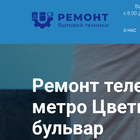
В
c 8.00
О НАС
Ремонт тел
метро Цвет
бульвар