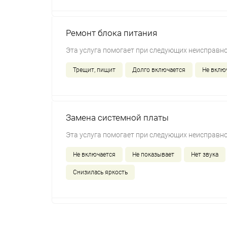
Ремонт блока питания
Эта услуга помогает при следующих неисправно
Трещит, пищит
Долго включается
Не вклю
Замена системной платы
Эта услуга помогает при следующих неисправно
Не включается
Не показывает
Нет звука
Снизилась яркость