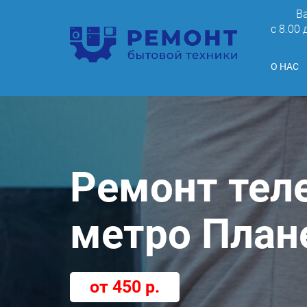
В
c 8.00
О НАС
Ремонт тел
метро План
от 450 р.