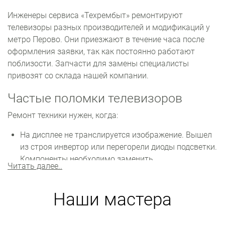
Инженеры сервиса «Техрембыт» ремонтируют
телевизоры разных производителей и модификаций у
метро Перово. Они приезжают в течение часа после
оформления заявки, так как постоянно работают
поблизости. Запчасти для замены специалисты
привозят со склада нашей компании.
Частые поломки телевизоров
Ремонт техники нужен, когда:
На дисплее не транслируется изображение. Вышел
из строя инвертор или перегорели диоды подсветки.
Компоненты необходимо заменить.
Читать далее..
Постоянно происходят сбои в настройках.
Возможны проблемы с программным
Наши мастера
обеспечением. Нужно переустанавливать или
обновлять прошивку.
Звук слишком тихий или воспроизводится с