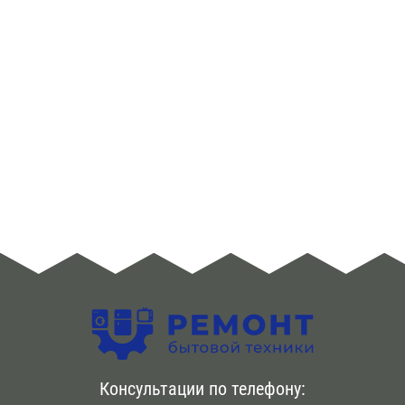
ЮЗАО
Алма -Атинская
Аннино
Арбатская
Аэропорт
Бабушкинская
Багратионовская
Баррикадная
Бауманская
Консультации по телефону:
Беговая