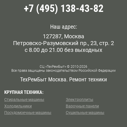
+7 (495) 138-43-82
Белорусская
Беляево
Наш адрес:
127287, Москва
Бибирево
Петровско-Разумовский пр., 23, стр. 2
с 8.00 до 21.00 без выходных
Библиотека им. Ленина
Борисово
СЦ «ТехРемБыт» © 2010-2026
Все права защищены законодательством Российской Федерации
Боровское шоссе
ТехРемБыт Москва. Ремонт техники
Ботанический Сад
КРУПНАЯ ТЕХНИКА:
Стиральные машины
Электроплиты
Братиславская
Холодильники
Варочные панели
Посудомоечные машины
Сушильные машины
Бульвар Рокоссовского