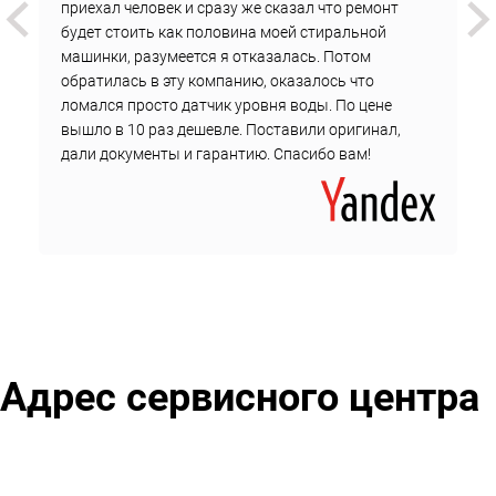
приехал человек и сразу же сказал что ремонт
работ;
будет стоить как половина моей стиральной
расценки на детали.
машинки, разумеется я отказалась. Потом
обратилась в эту компанию, оказалось что
Стоимость не меняется до завершения ремонта.
ломался просто датчик уровня воды. По цене
Чтобы вызвать инженера у метро Перово, оставьте
вышло в 10 раз дешевле. Поставили оригинал,
дали документы и гарантию. Спасибо вам!
заявку на сайте или позвоните в службу поддержки
сервисного центра.
Адрес сервисного центра