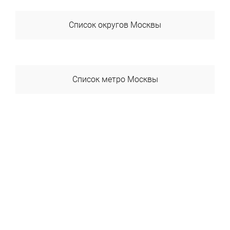
Список округов Москвы
ВАО
ЗАО
Список метро Москвы
САО
Авиамоторная
СВАО
Автозаводская
СЗАО
Академика Янгеля
ЦАО
Академическая
ЮАО
Александровский Сад
ЮВАО
Алексеевская