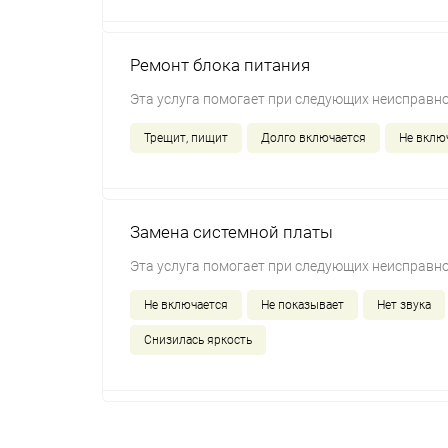
Ремонт блока питания
Эта услуга помогает при следующих неисправно
Трещит, пищит
Долго включается
Не вклю
Замена системной платы
Эта услуга помогает при следующих неисправно
Не включается
Не показывает
Нет звука
Снизилась яркость