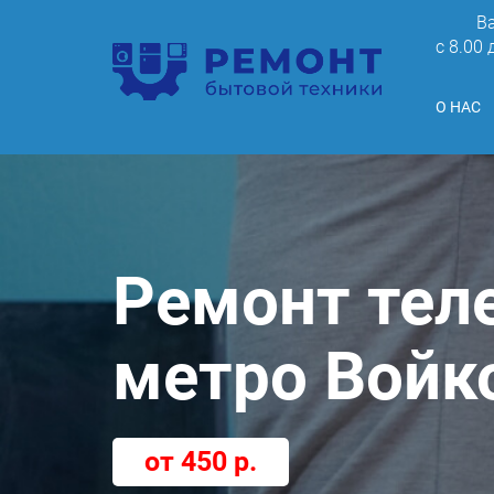
В
c 8.00
О НАС
Ремонт тел
метро Войк
от 450 р.