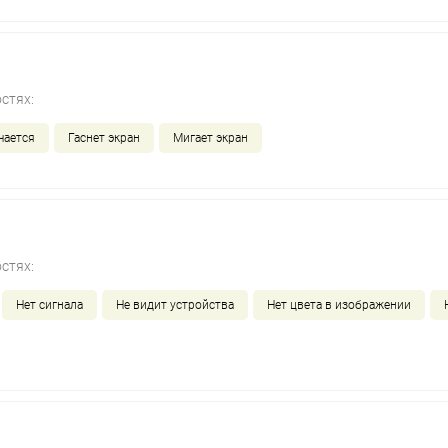
стях:
чается
Гаснет экран
Мигает экран
стях:
Нет сигнала
Не видит устройства
Нет цвета в изображении