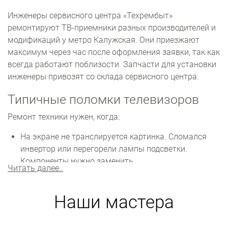
Инженеры сервисного центра «Техрембыт»
ремонтируют ТВ-приемники разных производителей и
модификаций у метро Калужская. Они приезжают
максимум через час после оформления заявки, так как
всегда работают поблизости. Запчасти для установки
инженеры привозят со склада сервисного центра.
Типичные поломки телевизоров
Ремонт техники нужен, когда:
На экране не транслируется картинка. Сломался
инвертор или перегорели лампы подсветки.
Компоненты нужно заменить.
Читать далее..
Постоянно происходят сбои в настройках.
Возможны проблемы с программным
Наши мастера
обеспечением. Нужно переустанавливать или
обновлять прошивку.
Не воспроизводится звук. Неисправны шлейф