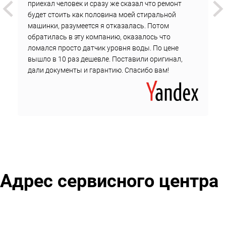
Стоимость не изменится до завершения ремонта.
приехал человек и сразу же сказал что ремонт
будет стоить как половина моей стиральной
Чтобы оформить заказ на выезд инженера у метро
машинки, разумеется я отказалась. Потом
Калужская, оставьте сообщение онлайн или позвоните
обратилась в эту компанию, оказалось что
в техподдержку сервисного центра.
ломался просто датчик уровня воды. По цене
вышло в 10 раз дешевле. Поставили оригинал,
дали документы и гарантию. Спасибо вам!
Адрес сервисного центра