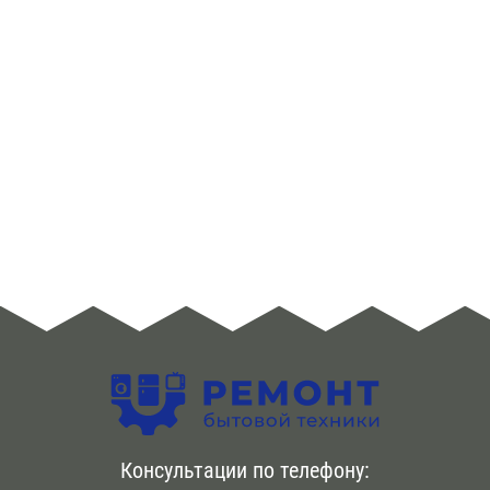
ЮЗАО
Алма -Атинская
Аннино
Арбатская
Аэропорт
Бабушкинская
Багратионовская
Баррикадная
Бауманская
Консультации по телефону:
Беговая