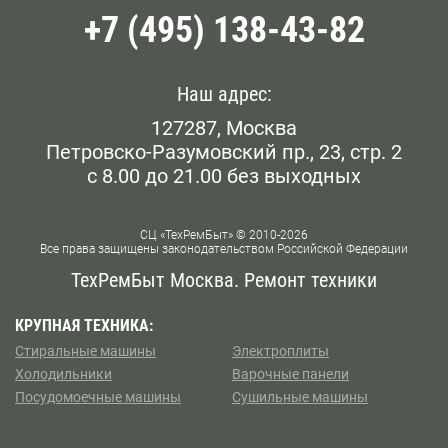
+7 (495) 138-43-82
Белорусская
Беляево
Наш адрес:
127287, Москва
Бибирево
Петровско-Разумовский пр., 23, стр. 2
с 8.00 до 21.00 без выходных
Библиотека им. Ленина
Борисово
СЦ «ТехРемБыт» © 2010-2026
Все права защищены законодательством Российской Федерации
Боровское шоссе
ТехРемБыт Москва. Ремонт техники
Ботанический Сад
КРУПНАЯ ТЕХНИКА:
Стиральные машины
Электроплиты
Братиславская
Холодильники
Варочные панели
Посудомоечные машины
Сушильные машины
Бульвар Рокоссовского