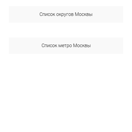
Список округов Москвы
ВАО
ЗАО
Список метро Москвы
САО
Авиамоторная
СВАО
Автозаводская
СЗАО
Академика Янгеля
ЦАО
Академическая
ЮАО
Александровский Сад
ЮВАО
Алексеевская