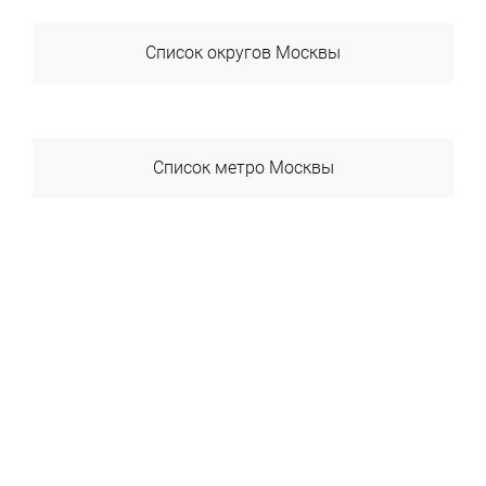
Список округов Москвы
ВАО
ЗАО
Список метро Москвы
САО
Авиамоторная
СВАО
Автозаводская
СЗАО
Академика Янгеля
ЦАО
Академическая
ЮАО
Александровский Сад
ЮВАО
Алексеевская