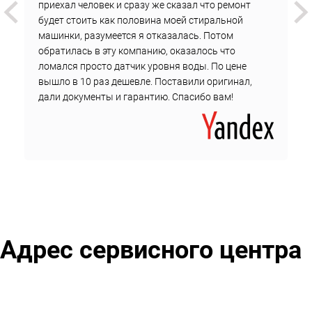
приехал человек и сразу же сказал что ремонт
работ;
будет стоить как половина моей стиральной
цены на детали.
машинки, разумеется я отказалась. Потом
обратилась в эту компанию, оказалось что
Стоимость не меняется до окончания ремонта.
ломался просто датчик уровня воды. По цене
Чтобы вызвать мастера на дом у метро Студенческая,
вышло в 10 раз дешевле. Поставили оригинал,
дали документы и гарантию. Спасибо вам!
оставьте заявку онлайн или обратитесь по телефону в
службу поддержки компании.
Адрес сервисного центра