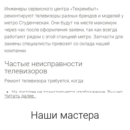
Инженеры сервисного центра «Техрембыт»
ремонтируют телевизоры разных брендов и моделей у
метро Студенческая. Они будут на месте максимум
через час после оформления заявки, так как всегда
работают рядом с этой станцией метро. Запчасти для
замены специалисты привозят со склада нашей
компании.
Частые неисправности
телевизоров
Ремонт телевизора требуется, когда:
На дисплее не транслируется изображение. Вышел
Читать далее..
из строя инвертор или неисправны диоды
подсветки. Компоненты нужно заменить.
Наши мастера
Постоянно сбиваются настройки. Возможны
проблемы с прошивкой. Нужно переустанавливать
или обновлять прошивку.