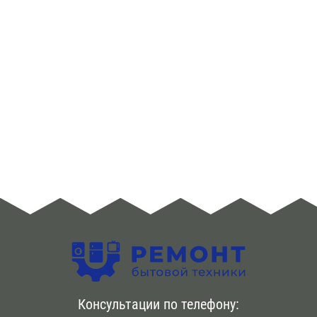
ЮЗАО
Алма -Атинская
Аннино
Арбатская
Аэропорт
Бабушкинская
Багратионовская
Баррикадная
Бауманская
Консультации по телефону:
Беговая