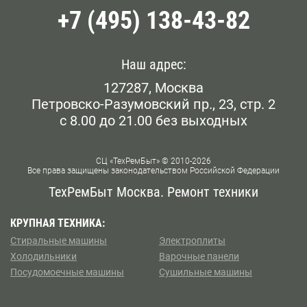
+7 (495) 138-43-82
Белорусская
Беляево
Наш адрес:
127287, Москва
Бибирево
Петровско-Разумовский пр., 23, стр. 2
с 8.00 до 21.00 без выходных
Библиотека им. Ленина
Борисово
СЦ «ТехРемБыт» © 2010-2026
Все права защищены законодательством Российской Федерации
Боровское шоссе
ТехРемБыт Москва. Ремонт техники
Ботанический Сад
КРУПНАЯ ТЕХНИКА:
Стиральные машины
Электроплиты
Братиславская
Холодильники
Варочные панели
Посудомоечные машины
Сушильные машины
Бульвар Рокоссовского