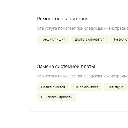
Ремонт блока питания
Эта услуга помогает при следующих неисправно
Трещит, пищит
Долго включается
Не вклю
Замена системной платы
Эта услуга помогает при следующих неисправно
Не включается
Не показывает
Нет звука
Снизилась яркость