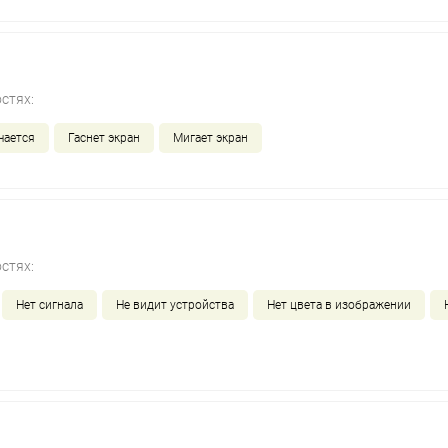
стях:
чается
Гаснет экран
Мигает экран
стях:
Нет сигнала
Не видит устройства
Нет цвета в изображении