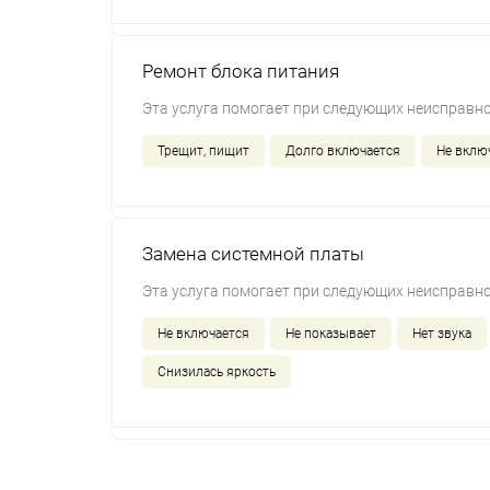
Ремонт блока питания
Эта услуга помогает при следующих неисправно
Трещит, пищит
Долго включается
Не вклю
Замена системной платы
Эта услуга помогает при следующих неисправно
Не включается
Не показывает
Нет звука
Снизилась яркость