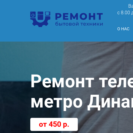
В
c 8.00
О НАС
Ремонт тел
метро Дин
от 450 р.