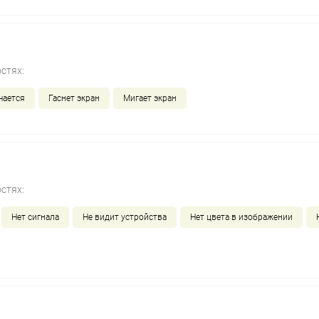
стях:
чается
Гаснет экран
Мигает экран
стях:
Нет сигнала
Не видит устройства
Нет цвета в изображении