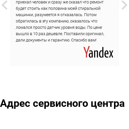
Стоимость не изменится до окончания ремонта.
приехал человек и сразу же сказал что ремонт
будет стоить как половина моей стиральной
Чтобы вызвать мастера на дом у метро Рижская,
машинки, разумеется я отказалась. Потом
оставьте заявку на сайте или позвоните в службу
обратилась в эту компанию, оказалось что
поддержки сервисного центра.
ломался просто датчик уровня воды. По цене
вышло в 10 раз дешевле. Поставили оригинал,
дали документы и гарантию. Спасибо вам!
Адрес сервисного центра