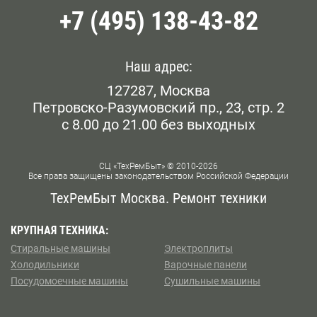
+7 (495) 138-43-82
Белорусская
Беляево
Наш адрес:
127287, Москва
Бибирево
Петровско-Разумовский пр., 23, стр. 2
с 8.00 до 21.00 без выходных
Библиотека им. Ленина
Борисово
СЦ «ТехРемБыт» © 2010-2026
Все права защищены законодательством Российской Федерации
Боровское шоссе
ТехРемБыт Москва. Ремонт техники
Ботанический Сад
КРУПНАЯ ТЕХНИКА:
Стиральные машины
Электроплиты
Братиславская
Холодильники
Варочные панели
Посудомоечные машины
Сушильные машины
Бульвар Рокоссовского