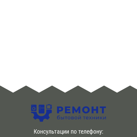
ЮЗАО
Алма -Атинская
Аннино
Арбатская
Аэропорт
Бабушкинская
Багратионовская
Баррикадная
Бауманская
Консультации по телефону:
Беговая