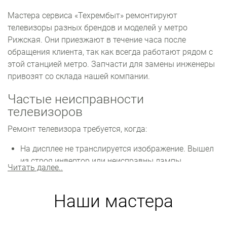
Мастера сервиса «Техрембыт» ремонтируют
телевизоры разных брендов и моделей у метро
Рижская. Они приезжают в течение часа после
обращения клиента, так как всегда работают рядом с
этой станцией метро. Запчасти для замены инженеры
привозят со склада нашей компании.
Частые неисправности
телевизоров
Ремонт телевизора требуется, когда:
На дисплее не транслируется изображение. Вышел
из строя инвертор или неисправны лампы
Читать далее..
подсветки. Детали необходимо заменить.
Постоянно сбиваются настройки. Возможны
Наши мастера
проблемы с прошивкой. Нужно устанавливать
новую или обновлять прошивку.
Не воспроизводится звук. Повреждены шлейф