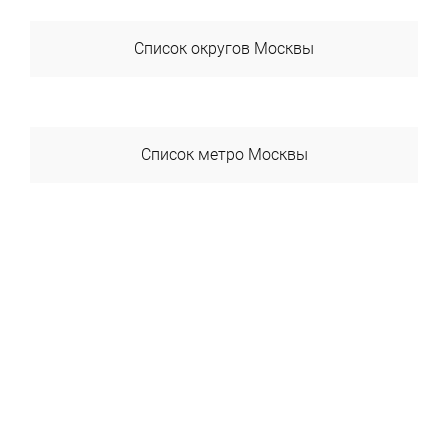
Список округов Москвы
ВАО
ЗАО
Список метро Москвы
САО
Авиамоторная
СВАО
Автозаводская
СЗАО
Академика Янгеля
ЦАО
Академическая
ЮАО
Александровский Сад
ЮВАО
Алексеевская