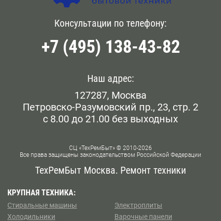
по телефону, указанному на сайте, или оставьте
обращение онлайн.
Голянова
Консультации по телефону:
Белокаменная
+7 (495) 138-43-82
Даниловский
Беломорская
Дорогомилово
Белорусская
Наш адрес:
Железнодорожном
127287, Москва
Беляево
Петровско-Разумовский пр., 23, стр. 2
Замоскворечье
с 8.00 до 21.00 без выходных
Бескудниково
Западном Бирюлево
Бибирево
СЦ «ТехРемБыт» © 2010-2026
Все права защищены законодательством Российской Федерации
Западном Дегунино
Библиотека им Ленина
ТехРемБыт Москва. Ремонт техники
Измайлово
Битцевский Парк
КРУПНАЯ ТЕХНИКА:
Стиральные машины
Электроплиты
Капотне
Борисово
Холодильники
Варочные панели