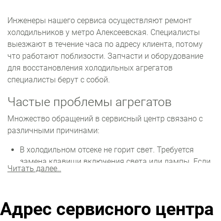
Инженеры нашего сервиса осуществляют ремонт
холодильников у метро Алексеевская. Специалисты
выезжают в течение часа по адресу клиента, потому
что работают поблизости. Запчасти и оборудование
для восстановления холодильных агрегатов
специалисты берут с собой.
Частые проблемы агрегатов
Множество обращений в сервисный центр связано с
различными причинами:
В холодильном отсеке не горит свет. Требуется
замена клавиши включения света или лампы. Если
Читать далее..
холодильный отсек не морозит, возможны
проблемы с вентилятором или компрессором.
Также могла случиться утечка хладагента.
Адрес сервисного центра
Не запускается, но освещение работает. Из строя
вышел компрессор, неисправен терморегулятор