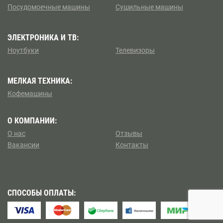
Посудомоечные машины
Сушильные машины
Коптево
Боровицкая
Косино — Ухтомский
ЭЛЕКТРОНИКА И ТВ:
Боровское шоссе
Ноутбуки
Телевизоры
Котловка
Ботанический сад
МЕЛКАЯ ТЕХНИКА:
Левобережный
Братиславская
Кофемашины
Ленинский
Бульвар Адмирала Ушакова
О КОМПАНИИ:
Лианозово
О нас
Отзывы
Бульвар Дмитрия Донского
Вакансии
Контакты
Ломоносовский
Бульвар Рокоссовского
Лосиноостровский
Бунинская аллея
СПОСОБЫ ОПЛАТЫ:
Метрогородок
Бутырская