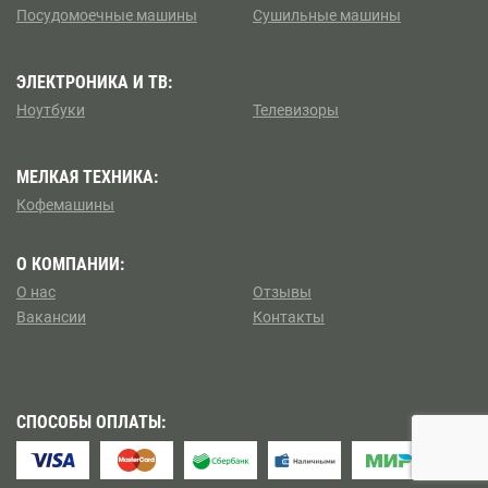
Посудомоечные машины
Сушильные машины
Коптево
Боровицкая
Косино — Ухтомский
ЭЛЕКТРОНИКА И ТВ:
Боровское шоссе
Ноутбуки
Телевизоры
Котловка
Ботанический сад
МЕЛКАЯ ТЕХНИКА:
Левобережный
Братиславская
Кофемашины
Ленинский
Бульвар Адмирала Ушакова
О КОМПАНИИ:
Лианозово
О нас
Отзывы
Бульвар Дмитрия Донского
Вакансии
Контакты
Ломоносовский
Бульвар Рокоссовского
Лосиноостровский
Бунинская аллея
СПОСОБЫ ОПЛАТЫ:
Метрогородок
Бутырская