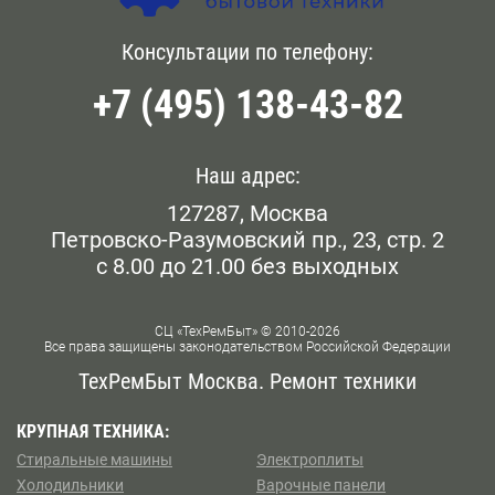
сформировать заявку на приезд мастера нашей
фирмы у метро Пушкинская, позвоните операторам по
Голянова
Консультации по телефону:
Белокаменная
телефону, указанному на сайте, или напишите
сообщение онлайн.
+7 (495) 138-43-82
Даниловский
Беломорская
Дорогомилово
Белорусская
Наш адрес:
Железнодорожном
127287, Москва
Беляево
Петровско-Разумовский пр., 23, стр. 2
Замоскворечье
с 8.00 до 21.00 без выходных
Бескудниково
Западном Бирюлево
Бибирево
СЦ «ТехРемБыт» © 2010-2026
Все права защищены законодательством Российской Федерации
Западном Дегунино
Библиотека им Ленина
ТехРемБыт Москва. Ремонт техники
Измайлово
Битцевский Парк
КРУПНАЯ ТЕХНИКА:
Стиральные машины
Электроплиты
Капотне
Борисово
Холодильники
Варочные панели