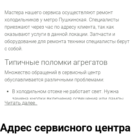
Мастера нашего сервиса осуществляют ремонт
холодильников у метро Пушкинская. Специалисты
приезжают через час по адресу клиента, так как
оказывают услуги в данной локации. Запчасти и
оборудование для ремонта техники специалисты берут
с собой.
Типичные поломки агрегатов
Множество обращений в сервисный центр
обуславливается различными проблемами:
В холодильном отсеке не работает свет. Нужна
замена кнопки включения освещения или лампы.
Читать далее..
Если камера не морозит, вероятны неполадки с
вентилятором или компрессором. Кроме того,
могла произойти утечка фреона.
Адрес сервисного центра
Не запускается, но лампочка работает. Из строя
вышел мотор, сломан терморегулятор или сбоит