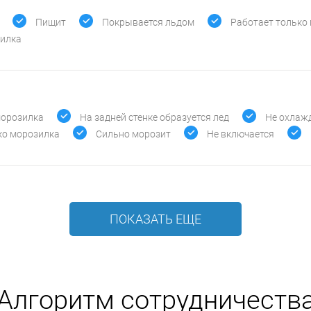
Пищит
Покрывается льдом
Работает только
зилка
морозилка
На задней стенке образуется лед
Не охлаж
ко морозилка
Сильно морозит
Не включается
ПОКАЗАТЬ ЕЩЕ
Алгоритм сотрудничеств