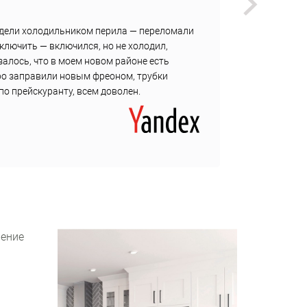
Викуль
адели холодильником перила — переломали
В один
включить — включился, но не холодил,
Страшн
залось, что в моем новом районе есть
Посмот
ро заправили новым фреоном, трубки
правда
по прейскуранту, всем доволен.
подкру
чение