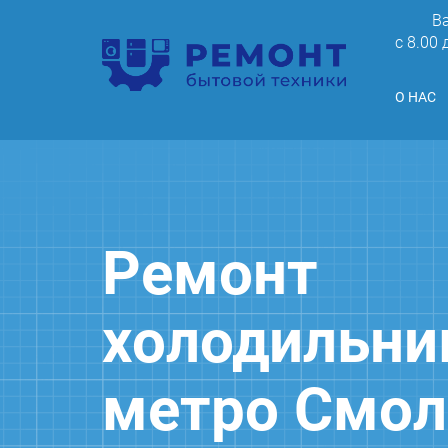
В
c 8.00
О НАС
Ремонт
холодильни
метро Смол