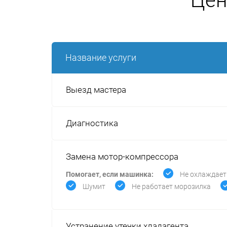
Цен
Название услуги
Выезд мастера
Диагностика
Замена мотор-компрессора
Помогает, если машинка:
Не охлаждает
Шумит
Не работает морозилка
Устранение утечки хладагента