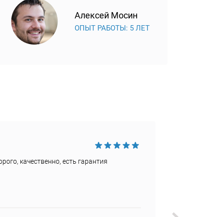
Алексей Мосин
ОПЫТ РАБОТЫ: 5 ЛЕТ
Достои
рого, качественно, есть гарантия
Быстро
Недост
Не наш