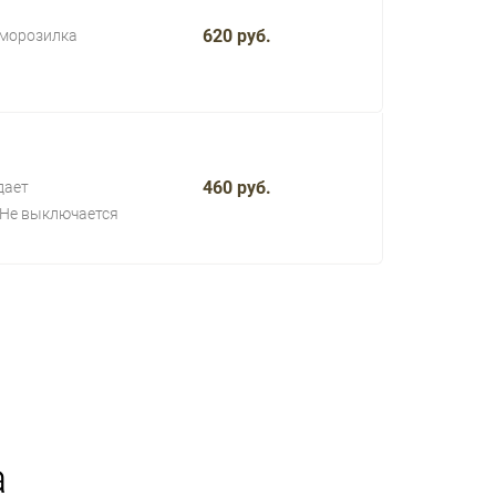
620 руб.
 морозилка
460 руб.
дает
Не выключается
а