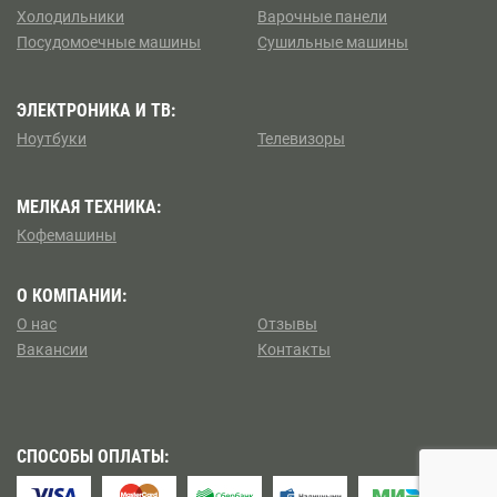
Борисово
Холодильники
Варочные панели
Посудомоечные машины
Сушильные машины
Коптево
Боровицкая
Косино — Ухтомский
ЭЛЕКТРОНИКА И ТВ:
Боровское шоссе
Ноутбуки
Телевизоры
Котловка
Ботанический сад
МЕЛКАЯ ТЕХНИКА:
Левобережный
Братиславская
Кофемашины
Ленинский
Бульвар Адмирала Ушакова
О КОМПАНИИ:
Лианозово
О нас
Отзывы
Бульвар Дмитрия Донского
Вакансии
Контакты
Ломоносовский
Бульвар Рокоссовского
Лосиноостровский
Бунинская аллея
СПОСОБЫ ОПЛАТЫ:
Метрогородок
Бутырская