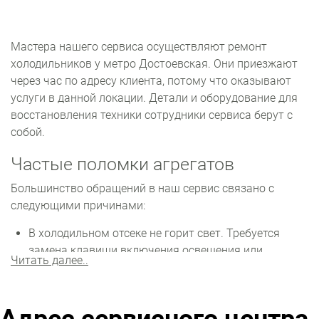
Мастера нашего сервиса осуществляют ремонт
холодильников у метро Достоевская. Они приезжают
через час по адресу клиента, потому что оказывают
услуги в данной локации. Детали и оборудование для
восстановления техники сотрудники сервиса берут с
собой.
Частые поломки агрегатов
Большинство обращений в наш сервис связано с
следующими причинами:
В холодильном отсеке не горит свет. Требуется
замена клавиши включения освещения или
Читать далее..
лампочки. Если камера не охлаждает, возможны
неполадки с вентилятором или мотором. Кроме
того, могла произойти утечка хладагента.
Не включается, но лампочка горит. Из строя вышел