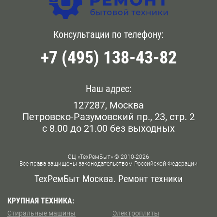
центра у метро Достоевская, позвоните операторам по
Головинский
Бауманская
телефону, указанному на сайте, или напишите
обращение онлайн.
Голянова
Консультации по телефону:
Белокаменная
+7 (495) 138-43-82
Даниловский
Беломорская
Дорогомилово
Белорусская
Наш адрес:
Железнодорожном
127287, Москва
Беляево
Петровско-Разумовский пр., 23, стр. 2
Замоскворечье
с 8.00 до 21.00 без выходных
Бескудниково
Западном Бирюлево
Бибирево
СЦ «ТехРемБыт» © 2010-2026
Все права защищены законодательством Российской Федерации
Западном Дегунино
Библиотека им Ленина
ТехРемБыт Москва. Ремонт техники
Измайлово
Битцевский Парк
КРУПНАЯ ТЕХНИКА:
Стиральные машины
Электроплиты
Капотне