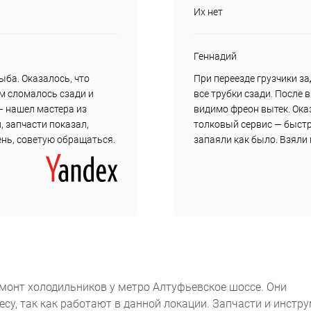
Их нет
Геннадий
ыба. Оказалось, что
При переезде грузчики з
ам сломалось сзади и
все трубки сзади. После 
— нашел мастера из
видимо фреон вытек. Ока
, запчасти показал,
толковый сервис — быст
день, советую обращаться.
запаяли как было. Взяли 
монт холодильников у метро Алтуфьевское шоссе. Они
есу, так как работают в данной локации. Запчасти и инстр