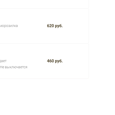
620 руб.
 морозилка
460 руб.
дает
Не выключается