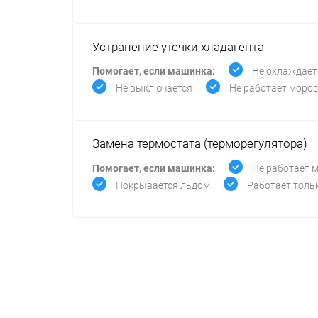
Устранение утечки хладагента
Помогает, если машинка:
Не охлаждает
Не выключается
Не работает моро
Замена термостата (терморегулятора)
Помогает, если машинка:
Не работает 
Покрывается льдом
Работает толь