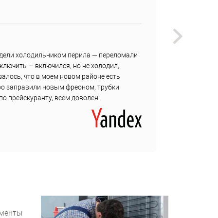
Не наш
Викуль
адели холодильником перила — переломали
В один
включить — включился, но не холодил,
Страшн
залось, что в моем новом районе есть
Посмот
ро заправили новым фреоном, трубки
правда
по прейскуранту, всем доволен.
подкру
ументы