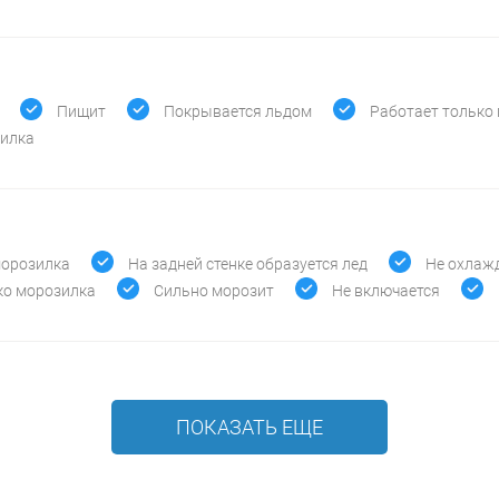
Пищит
Покрывается льдом
Работает только
зилка
морозилка
На задней стенке образуется лед
Не охлаж
ко морозилка
Сильно морозит
Не включается
ПОКАЗАТЬ ЕЩЕ