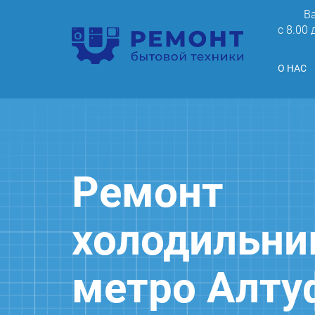
В
c 8.00
О НАС
Ремонт
холодильни
метро Алту