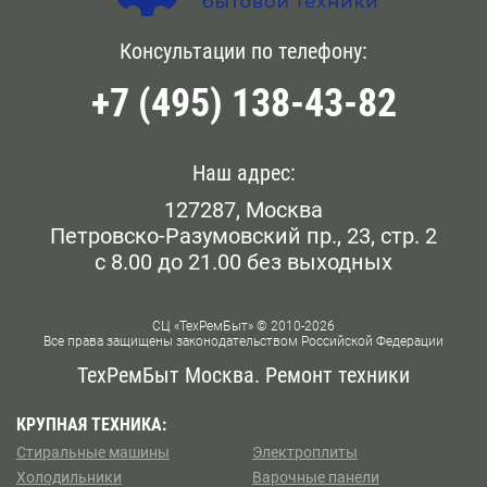
вызвать мастера в р-не Мещанский. Он приедет по к
вам на дом в оговоренное время.
Голянова
Консультации по телефону:
Белокаменная
+7 (495) 138-43-82
Даниловский
Беломорская
Дорогомилово
Белорусская
Наш адрес:
Железнодорожном
127287, Москва
Беляево
Петровско-Разумовский пр., 23, стр. 2
Замоскворечье
с 8.00 до 21.00 без выходных
Бескудниково
Западном Бирюлево
Бибирево
СЦ «ТехРемБыт» © 2010-2026
Все права защищены законодательством Российской Федерации
Западном Дегунино
Библиотека им Ленина
ТехРемБыт Москва. Ремонт техники
Измайлово
Битцевский Парк
КРУПНАЯ ТЕХНИКА:
Стиральные машины
Электроплиты
Капотне
Борисово
Холодильники
Варочные панели