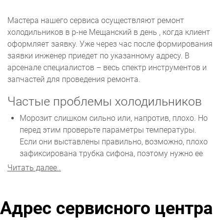
Мастера нашего сервиса осуществляют ремонт
холодильников в р-не Мещанский в день , когда клиент
оформляет заявку. Уже через час после формирования
заявки инженер приедет по указанному адресу. В
арсенале специалистов – весь спектр инструментов и
запчастей для проведения ремонта.
Частые проблемы холодильников
Морозит слишком сильно или, напротив, плохо. Но
перед этим проверьте параметры температуры.
Если они выставлены правильно, возможно, плохо
зафиксирована трубка сифона, поэтому нужно ее
нормально установить. Также мог сломаться
Читать далее..
терморегулятор – понадобится установка новой
детали.
Запускается и тут же отключается. Это указывает
Адрес сервисного центра
на неисправность компрессора. Возможно, он