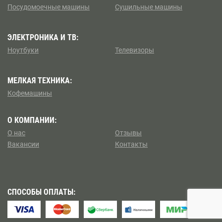
Посудомоечные машины
Сушильные машины
Коптево
Боровицкая
Косино — Ухтомский
ЭЛЕКТРОНИКА И ТВ:
Боровское шоссе
Ноутбуки
Телевизоры
Котловка
Ботанический сад
МЕЛКАЯ ТЕХНИКА:
Левобережный
Братиславская
Кофемашины
Ленинский
Бульвар Адмирала Ушакова
О КОМПАНИИ:
Лианозово
О нас
Отзывы
Бульвар Дмитрия Донского
Вакансии
Контакты
Ломоносовский
Бульвар Рокоссовского
Лосиноостровский
Бунинская аллея
СПОСОБЫ ОПЛАТЫ:
Метрогородок
Бутырская