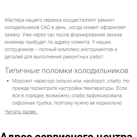
Мастера нашего сервиса осуществляют ремонт
холодильников САО в день , когда клиент оформляет
заявку. Уже через час после формирования заказа
инженер прибудет по адресу клиента. У наших
сотрудников – полный комплекс инструментов и
деталей для выполнения ремонтных работ.
Типичные поломки холодильников
Морозит чересчур сильно или, наоборот, слабо. Но
прежде посмотрите настройки температуры. Если
все в порядке, возможно, слабо зафиксирована
сифонная трубка, поэтому нужно ее нормально
зафиксировать. Также мог сломаться регулятор
Читать далее..
температуры – понадобится установка новой
детали.
Запускается и сразу отключается. Это указывает