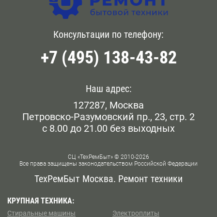
Обращайтесь к нам по указанному телефону или
Головинский
Бауманская
оставляйте заявку на сайте, чтобы вызвать мастера
САО. Он приедет по к вам на дом в оговоренное время.
Голянова
Консультации по телефону:
Белокаменная
+7 (495) 138-43-82
Даниловский
Беломорская
Дорогомилово
Белорусская
Наш адрес:
Железнодорожном
127287, Москва
Беляево
Петровско-Разумовский пр., 23, стр. 2
Замоскворечье
с 8.00 до 21.00 без выходных
Бескудниково
Западном Бирюлево
Бибирево
СЦ «ТехРемБыт» © 2010-2026
Все права защищены законодательством Российской Федерации
Западном Дегунино
Библиотека им Ленина
ТехРемБыт Москва. Ремонт техники
Измайлово
Битцевский Парк
КРУПНАЯ ТЕХНИКА:
Стиральные машины
Электроплиты
Капотне