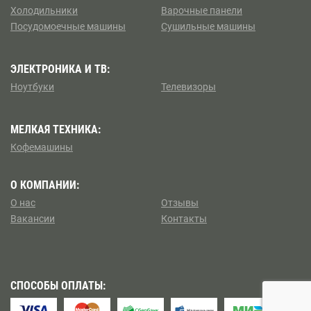
Борисово
Холодильники
Варочные панели
Посудомоечные машины
Сушильные машины
Коптево
Боровицкая
Косино — Ухтомский
ЭЛЕКТРОНИКА И ТВ:
Боровское шоссе
Ноутбуки
Телевизоры
Котловка
Ботанический сад
МЕЛКАЯ ТЕХНИКА:
Левобережный
Братиславская
Кофемашины
Ленинский
Бульвар Адмирала Ушакова
О КОМПАНИИ:
Лианозово
О нас
Отзывы
Бульвар Дмитрия Донского
Вакансии
Контакты
Ломоносовский
Бульвар Рокоссовского
Лосиноостровский
Бунинская аллея
СПОСОБЫ ОПЛАТЫ:
Метрогородок
Бутырская