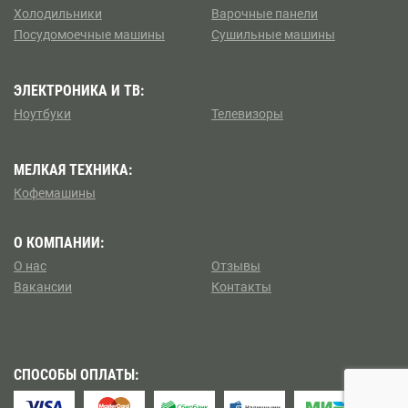
Борисово
Холодильники
Варочные панели
Посудомоечные машины
Сушильные машины
Коптево
Боровицкая
Косино — Ухтомский
ЭЛЕКТРОНИКА И ТВ:
Боровское шоссе
Ноутбуки
Телевизоры
Котловка
Ботанический сад
МЕЛКАЯ ТЕХНИКА:
Левобережный
Братиславская
Кофемашины
Ленинский
Бульвар Адмирала Ушакова
О КОМПАНИИ:
Лианозово
О нас
Отзывы
Бульвар Дмитрия Донского
Вакансии
Контакты
Ломоносовский
Бульвар Рокоссовского
Лосиноостровский
Бунинская аллея
СПОСОБЫ ОПЛАТЫ:
Метрогородок
Бутырская