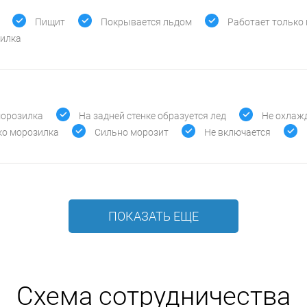
Пищит
Покрывается льдом
Работает только
зилка
морозилка
На задней стенке образуется лед
Не охлаж
ко морозилка
Сильно морозит
Не включается
ПОКАЗАТЬ ЕЩЕ
Схема сотрудничества