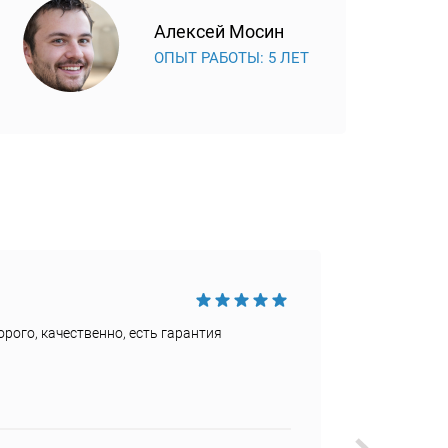
Алексей Мосин
ОПЫТ РАБОТЫ: 5 ЛЕТ
Достои
рого, качественно, есть гарантия
Быстро
Недост
Не наш