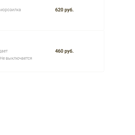
620 руб.
 морозилка
460 руб.
дает
Не выключается