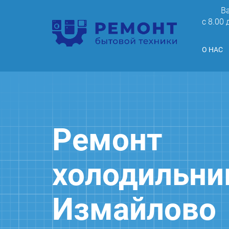
В
c 8.00
О НАС
Ремонт
холодильни
Измайлово