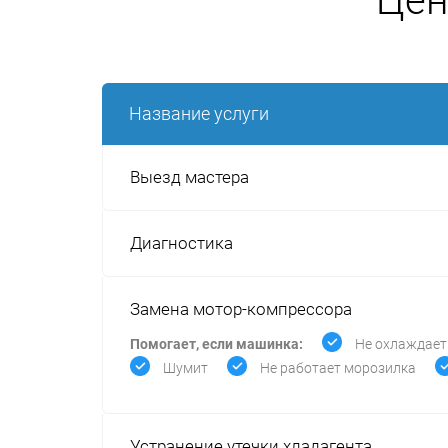
Цен
Название услуги
Выезд мастера
Диагностика
Замена мотор-компрессора
Помогает, если машинка:
Не охлаждает
Шумит
Не работает морозилка
Устранение утечки хладагента