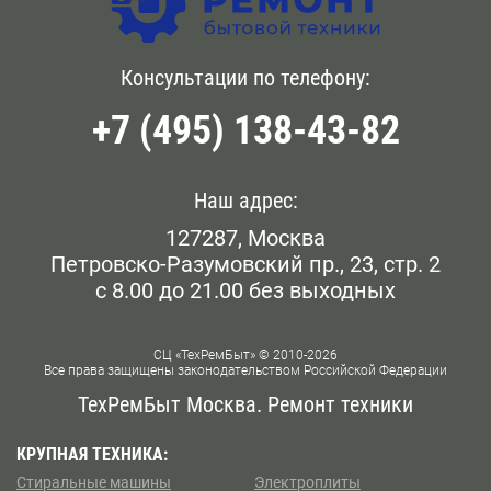
Обращайтесь к нам по указанному телефону или
Головинский
Бауманская
оставляйте заказ на сайте, чтобы вызвать инженера в
р-не Беговой. Он приедет по к вам на дом без
Голянова
Консультации по телефону:
Белокаменная
опозданий.
+7 (495) 138-43-82
Даниловский
Беломорская
Дорогомилово
Белорусская
Наш адрес:
Железнодорожном
127287, Москва
Беляево
Петровско-Разумовский пр., 23, стр. 2
Замоскворечье
с 8.00 до 21.00 без выходных
Бескудниково
Западном Бирюлево
Бибирево
СЦ «ТехРемБыт» © 2010-2026
Все права защищены законодательством Российской Федерации
Западном Дегунино
Библиотека им Ленина
ТехРемБыт Москва. Ремонт техники
Измайлово
Битцевский Парк
КРУПНАЯ ТЕХНИКА:
Стиральные машины
Электроплиты
Капотне