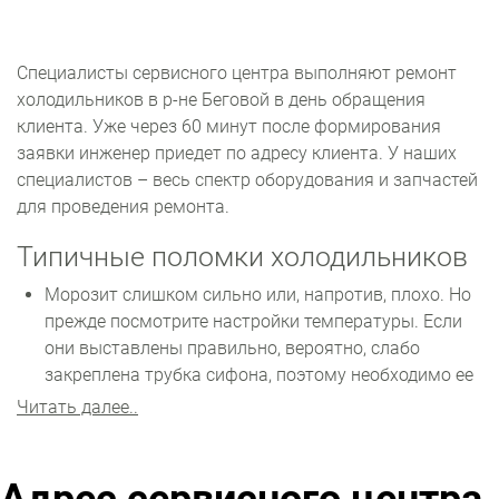
Специалисты сервисного центра выполняют ремонт
холодильников в р-не Беговой в день обращения
клиента. Уже через 60 минут после формирования
заявки инженер приедет по адресу клиента. У наших
специалистов – весь спектр оборудования и запчастей
для проведения ремонта.
Типичные поломки холодильников
Морозит слишком сильно или, напротив, плохо. Но
прежде посмотрите настройки температуры. Если
они выставлены правильно, вероятно, слабо
закреплена трубка сифона, поэтому необходимо ее
нормально установить. Более того мог сломаться
Читать далее..
терморегулятор – понадобится установка новой
детали.
Запускается и тут же выключается. Это указывает