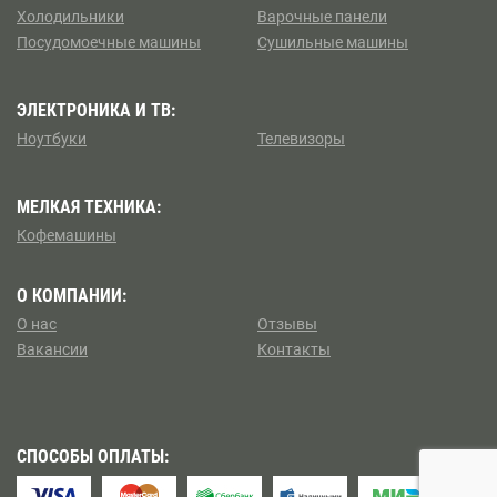
Борисово
Холодильники
Варочные панели
Посудомоечные машины
Сушильные машины
Коптево
Боровицкая
Косино — Ухтомский
ЭЛЕКТРОНИКА И ТВ:
Боровское шоссе
Ноутбуки
Телевизоры
Котловка
Ботанический сад
МЕЛКАЯ ТЕХНИКА:
Левобережный
Братиславская
Кофемашины
Ленинский
Бульвар Адмирала Ушакова
О КОМПАНИИ:
Лианозово
О нас
Отзывы
Бульвар Дмитрия Донского
Вакансии
Контакты
Ломоносовский
Бульвар Рокоссовского
Лосиноостровский
Бунинская аллея
СПОСОБЫ ОПЛАТЫ:
Метрогородок
Бутырская