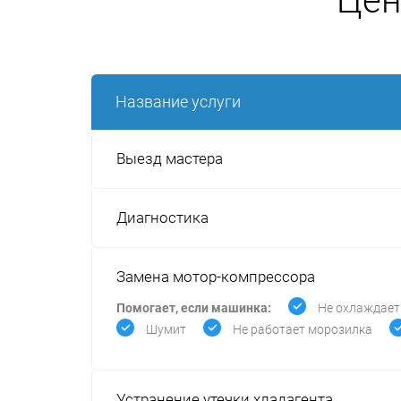
Цен
Название услуги
Выезд мастера
Диагностика
Замена мотор-компрессора
Помогает, если машинка:
Не охлаждает
Шумит
Не работает морозилка
Устранение утечки хладагента