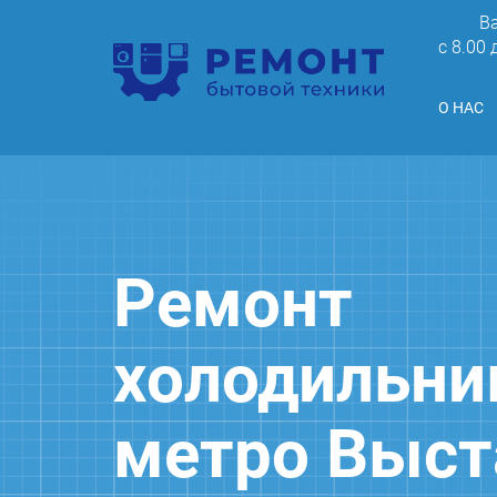
В
c 8.00
О НАС
Ремонт
холодильни
метро Выст