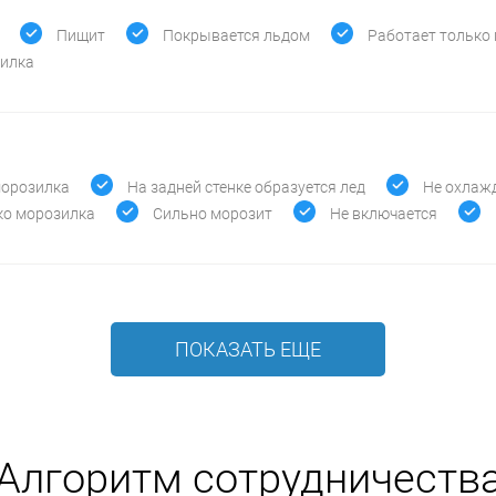
Пищит
Покрывается льдом
Работает только
зилка
морозилка
На задней стенке образуется лед
Не охлаж
ко морозилка
Сильно морозит
Не включается
ПОКАЗАТЬ ЕЩЕ
Алгоритм сотрудничеств