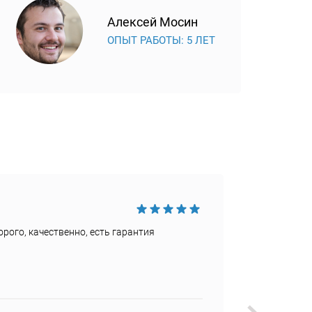
Алексей Мосин
ОПЫТ РАБОТЫ: 5 ЛЕТ
Достои
рого, качественно, есть гарантия
Быстро
Недост
Не наш