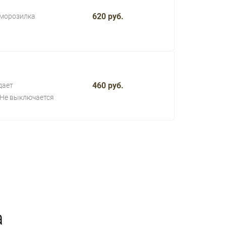
620 руб.
 морозилка
460 руб.
дает
Не выключается
а